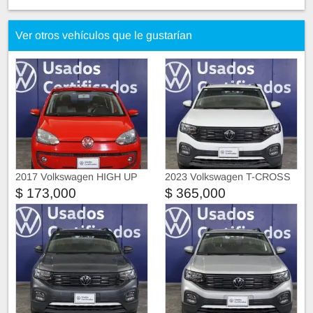
Ver otros vehículos que le gustarían
2017 Volkswagen HIGH UP
2023 Volkswagen T-CROSS
Trendline
$ 173,000
$ 365,000