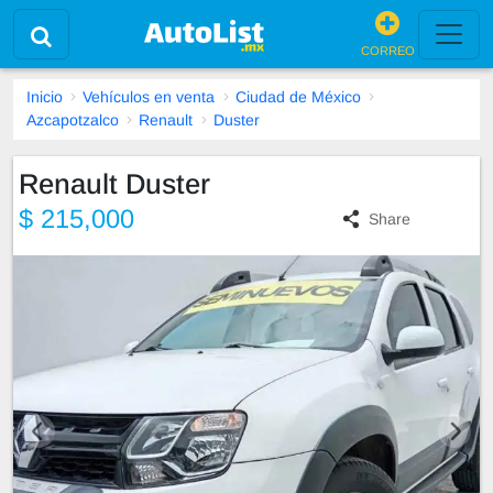
CORREO
Inicio
Vehículos en venta
Ciudad de México
Azcapotzalco
Renault
Duster
Renault Duster
$ 215,000
Share