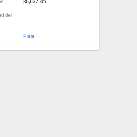
os:
35,637 km
d del
Plata