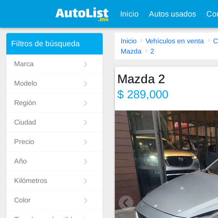
Inicio
Autos usados
Con
Inicio
Vehículos en venta
C
Filtros de búsqueda
Mazda
2
Marca
Mazda 2
Modelo
$ 289,000
Región
Ciudad
Precio
Año
Kilómetros
Color