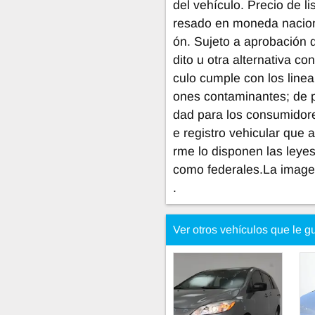
del vehículo. Precio de l
resado en moneda naciona
ón. Sujeto a aprobación 
dito u otra alternativa co
culo cumple con los line
ones contaminantes; de p
dad para los consumidore
e registro vehicular que 
rme lo disponen las leye
como federales.La imagen
.
Ver otros vehículos que le g