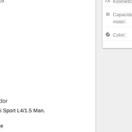
co
Kilómetr
Capacida
motor:
Color:
dor
 Sport L4/1.5 Man.
le