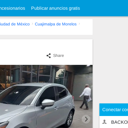
cesionarios
Publicar anuncios gratis
iudad de México
Cuajimalpa de Morelos
Share
Conectar co
BACKO