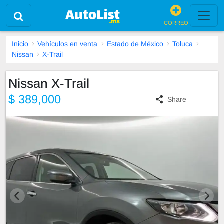
CORREO
Inicio
Vehículos en venta
Estado de México
Toluca
Nissan
X-Trail
Nissan X-Trail
$ 389,000
Share