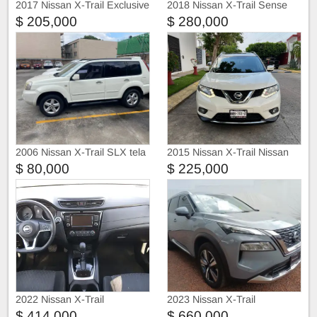
2017 Nissan X-Trail Exclusive
2018 Nissan X-Trail Sense
2 Row Cvt Piel
$ 205,000
$ 280,000
2006 Nissan X-Trail SLX tela
2015 Nissan X-Trail Nissan
con quemacocos
X-Trail Advances 5pas
$ 80,000
$ 225,000
2022 Nissan X-Trail
2023 Nissan X-Trail
$ 414,000
$ 660,000