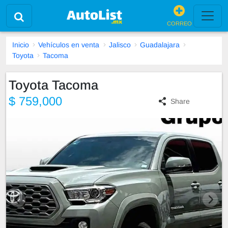
CORREO
Inicio
Vehículos en venta
Jalisco
Guadalajara
Toyota
Tacoma
Toyota Tacoma
$ 759,000
Share