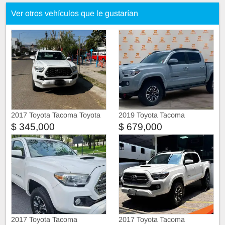
Ver otros vehículos que le gustarían
2017 Toyota Tacoma Toyota
2019 Toyota Tacoma
Tacoma 2017 4 cilindros
$ 345,000
$ 679,000
2017 Toyota Tacoma
2017 Toyota Tacoma