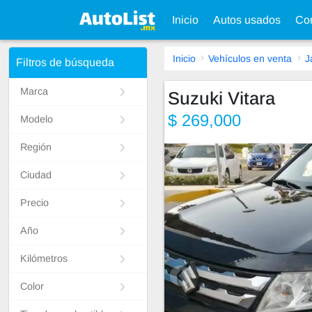
Inicio
Autos usados
Con
Inicio
Vehículos en venta
J
Filtros de búsqueda
Marca
Suzuki Vitara
$ 269,000
Modelo
Región
Ciudad
Precio
Año
Kilómetros
Color