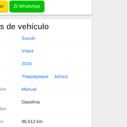
ar
WhatsApp
es de vehículo
Suzuki
Vitara
2016
Tlaquepaque
Jalisco
ión:
Manual
Gasolina
ble:
os:
96,512 km