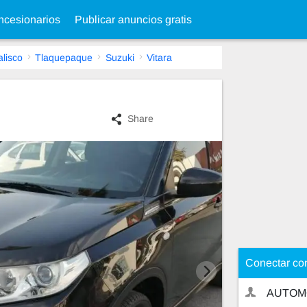
cesionarios
Publicar anuncios gratis
alisco
Tlaquepaque
Suzuki
Vitara
Share
Conectar co
AUTOM