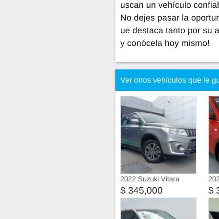
uscan un vehículo confia
No dejes pasar la oportun
ue destaca tanto por su a
y conócela hoy mismo!
Ver otros vehículos que le g
2022 Suzuki Vitara
202
$ 345,000
$ 