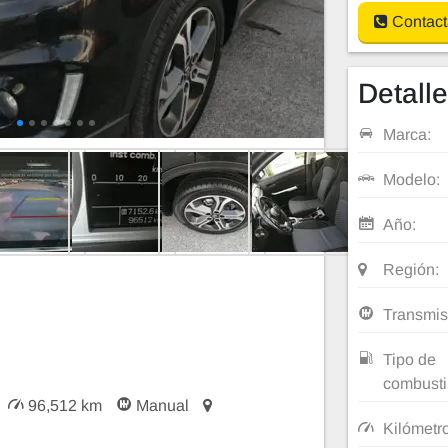
Contact
Detall
Marca:
Modelo:
Año:
Región:
Transmis
Tipo de
combusti
96,512 km
Manual
Kilómetr