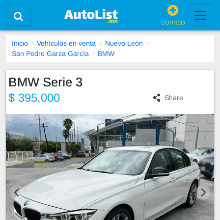
CORREO
Inicio
Vehículos en venta
Nuevo León
San Pedro Garza García
BMW
BMW Serie 3
$ 395,000
Share