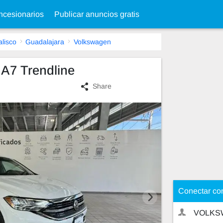
cesionarios
Publicar anuncios gratis
alisco
Guadalajara
Volkswagen
 A7 Trendline
Share
Conectar co
VOLKS