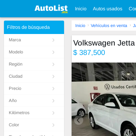
Inicio
Autos usados
Con
Inicio
Vehículos en venta
J
Filtros de búsqueda
Marca
Volkswagen Jetta
$ 387,500
Modelo
Región
Ciudad
Precio
Año
Kilómetros
Color