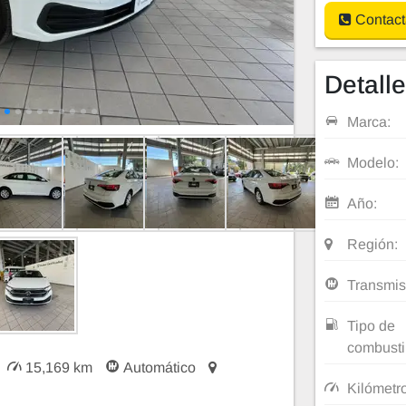
Contact
Detall
Marca:
Modelo:
Año:
Región:
Transmis
Tipo de
combusti
15,169 km
Automático
Kilómetr