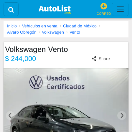
CORREO
Inicio
Vehículos en venta
Ciudad de México
Alvaro Obregón
Volkswagen
Vento
Volkswagen Vento
$ 244,000
Share