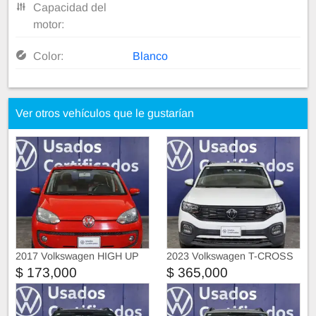
Capacidad del
motor:
Color:
Blanco
Ver otros vehículos que le gustarían
2017 Volkswagen HIGH UP
2023 Volkswagen T-CROSS
Trendline
$ 173,000
$ 365,000