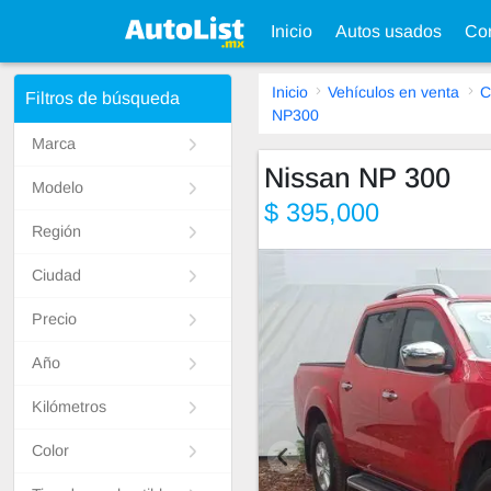
Inicio
Autos usados
Con
Inicio
Vehículos en venta
C
Filtros de búsqueda
NP300
Marca
Nissan NP 300
Modelo
$ 395,000
Región
Ciudad
Precio
Año
Kilómetros
Color