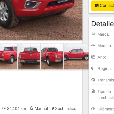
Contact
Detall
Marca:
Modelo:
Año:
Región:
Transmis
Tipo de
combusti
84,104 km
Manual
Xochimilco,
Kilómetr