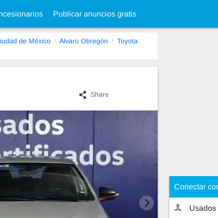
cesionarios
Publicar anuncios gratis
iudad de México
Alvaro Obregón
Toyota
Share
Conectar co
Usados 