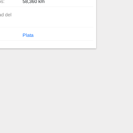
os:
58,360 km
d del
Plata