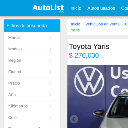
Inicio
Autos usados
Con
Inicio
Vehículos en venta
C
Filtros de búsqueda
Yaris
Marca
Toyota Yaris
Modelo
$ 270,000
Región
Ciudad
Precio
Año
Kilómetros
Color