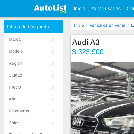
Inicio
Autos usados
Con
Inicio
Vehículos en venta
E
Filtros de búsqueda
Marca
Audi A3
$ 323,900
Modelo
Región
Ciudad
Precio
Año
Kilómetros
Color