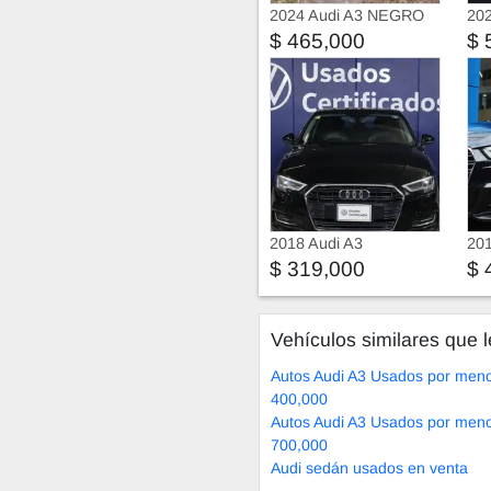
2024 Audi A3 NEGRO
202
(EXTERIOR/INTERIOR)
$ 465,000
$ 
2018 Audi A3
201
$ 319,000
$ 
Vehículos similares que l
Autos Audi A3 Usados por men
400,000
Autos Audi A3 Usados por men
700,000
Audi sedán usados en venta