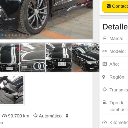
Contact
Detall
Marca:
Modelo:
Año:
Región:
Transmis
Tipo de
combusti
99,700 km
Automático
Kilómetr
co