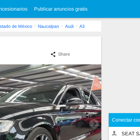
cesionarios
Publicar anuncios gratis
stado de México
Naucalpan
Audi
A3
Share
Conectar co
SEAT S