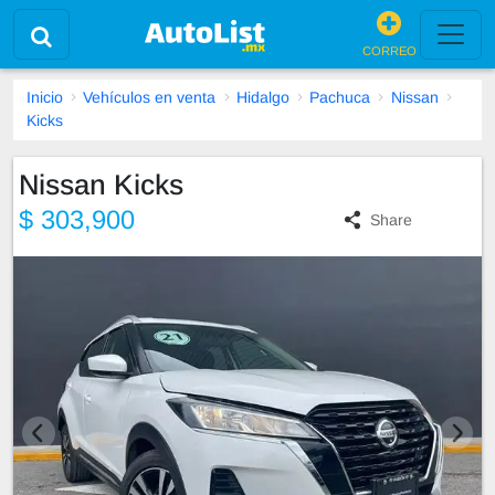
CORREO
Inicio
Vehículos en venta
Hidalgo
Pachuca
Nissan
Kicks
Nissan Kicks
$ 303,900
Share