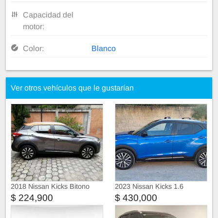
Capacidad del
motor:
Color:
Blanco
Ver otros vehículos que le gustarían
2018 Nissan Kicks Bitono
2023 Nissan Kicks 1.6
Exclusive CVT
Platinum Bitono
$ 224,900
$ 430,000