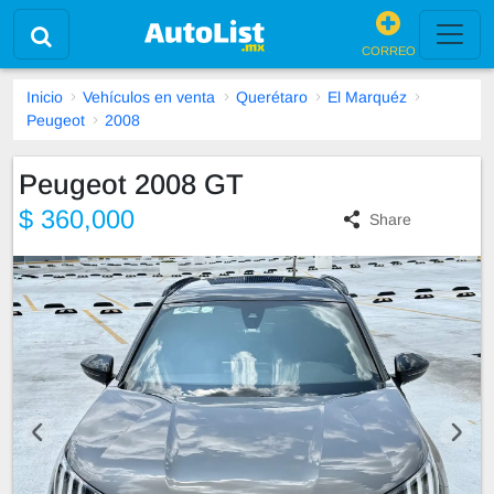
CORREO
Inicio
Vehículos en venta
Querétaro
El Marquéz
Peugeot
2008
Peugeot 2008 GT
$ 360,000
Share