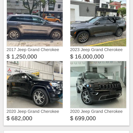
2017 Jeep Grand Cherokee
2023 Jeep Grand Cherokee
limited advance lujo suv
Asientos de cuero
$ 1,250,000
$ 16,000,000
autom
2020 Jeep Grand Cherokee
2020 Jeep Grand Cherokee
$ 682,000
$ 699,000