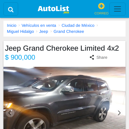
CORREO
Inicio
Vehículos en venta
Ciudad de México
Miguel Hidalgo
Jeep
Grand Cherokee
Jeep Grand Cherokee Limited 4x2
$ 900,000
Share