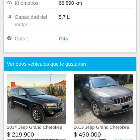
Kilómetros:
66,690 km
Capacidad del
5.7 L
motor:
Color:
Gris
Ver otros vehículos que le gustarían
2014 Jeep Grand Cherokee
2013 Jeep Grand Cherokee
Limited, la más equipada
Limited premium 4x2
$ 219,900
$ 490,000