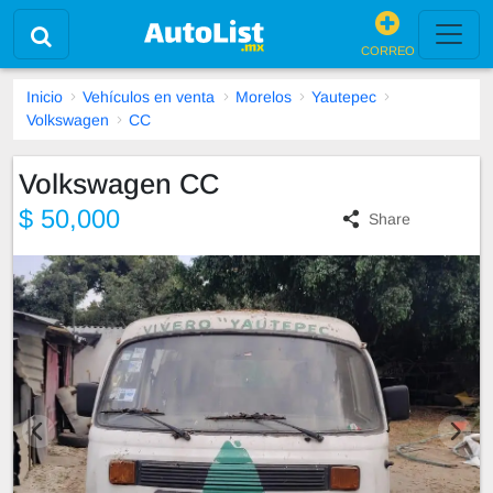
CORREO
Inicio
Vehículos en venta
Morelos
Yautepec
Volkswagen
CC
Volkswagen CC
$ 50,000
Share