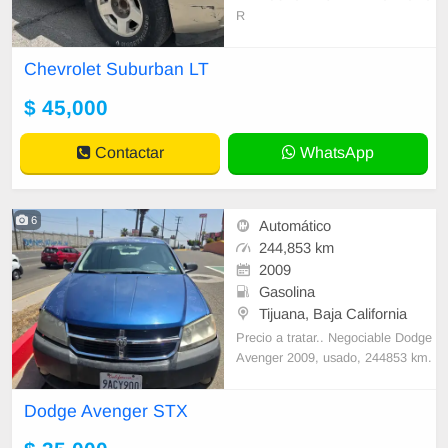
R
Chevrolet Suburban LT
$ 45,000
Contactar
WhatsApp
6
Automático
244,853 km
2009
Gasolina
Tijuana, Baja California
Precio a tratar.. Negociable Dodge
Avenger 2009, usado, 244853 km.
Coupé azul con motor 2.4 a gasoli
na y transmisión automática; direc
Dodge Avenger STX
ción hidráulica y tracción delantera.
Cuenta con 4 puertas, aire acondic