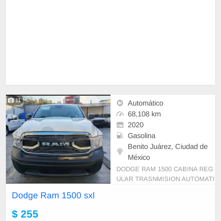
11
Automático
68,108 km
2020
Gasolina
Benito Juárez, Ciudad de
México
DODGE RAM 1500 CABINA REG
ULAR TRASNMISION AUTOMATI
CA AÑO 2020. PRECIO LIQUIDA
Dodge Ram 1500 sxl
CION$ 255.000.00 LLEVATELA A
CREDITO CON UN ENGANCHE
$ 255
DESDE $26,000.00 Y PLAZOS P