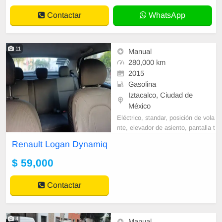
ARA PAGAR DESDE 12/24/36/48/
Contactar
WhatsApp
60 MESES, TRAMITAMOS TU C
REDITO SOLAMENTE CON TU I
NE Y TE DAREMO
11
Manual
280,000 km
2015
Gasolina
Iztacalco, Ciudad de
México
Eléctrico, standar, posición de vola
nte, elevador de asiento, pantalla t
áctil GPS, alarma viper, espejos y
Renault Logan Dynamiq
vidrios eléctricos,
$ 59,000
Contactar
4
Manual