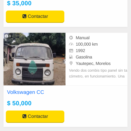
$ 35,000
Contactar
9
Manual
100,000 km
1992
Gasolina
Yautepec, Morelos
Vendo dos combis tipo panel sin ta
cómetro, en funcionamiento. Una
de ellas modelo 1992 y la otra mo
delo 1991. $50,000.00 pesos cada
Volkswagen CC
una.
$ 50,000
Contactar