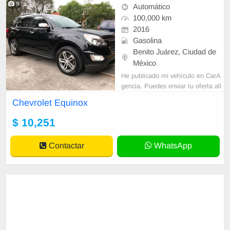
5
Automático
100,000 km
2016
Gasolina
Benito Juárez, Ciudad de
México
He publicado mi vehículo en CarA
gencia. Puedes enviar tu oferta all
í. Aquí está el enlace: https://carag
Chevrolet Equinox
encia.com/es/car-finder/2016-chevr
olet-equinox-4
$ 10,251
Contactar
WhatsApp