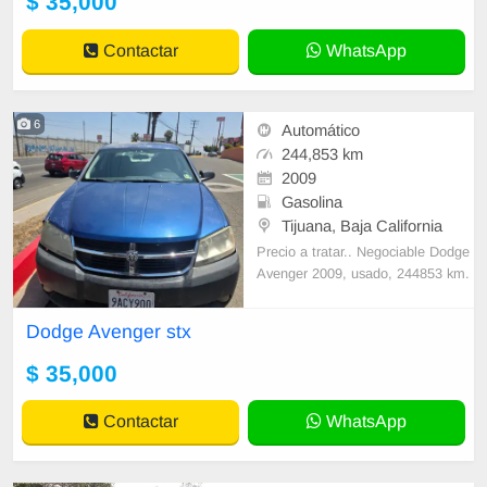
$ 35,000
ionado, ABS, bolsa de aire para co
nductor,
Contactar
WhatsApp
6
Automático
244,853 km
2009
Gasolina
Tijuana, Baja California
Precio a tratar.. Negociable Dodge
Avenger 2009, usado, 244853 km.
Coupé azul con motor 2.4 a gasoli
na y transmisión automática; direc
Dodge Avenger stx
ción hidráulica y tracción delantera.
Cuenta con 4 puertas, aire acondic
$ 35,000
ionado, ABS, bolsa de aire para co
nductor,
Contactar
WhatsApp