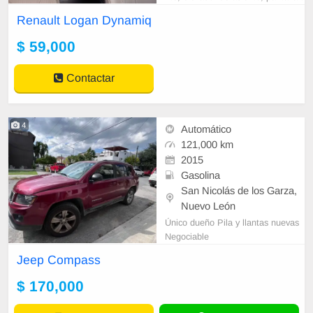
áctil GPS, alarma viper, espejos y
Renault Logan Dynamiq
vidrios eléctricos,
$ 59,000
Contactar
4
Automático
121,000 km
2015
Gasolina
San Nicolás de los Garza,
Nuevo León
Único dueño Pila y llantas nuevas
Negociable
Jeep Compass
$ 170,000