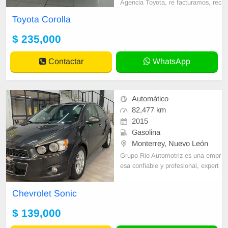
Agencia Toyota, re facturamos, rec
ibimos auto a cuenta, SOLO PAG
Toyota Corolla
O DE CONTADO POR EL AÑO D
EL VEHICULO EXTRAS
$ 235,000
Contactar
WhatsApp
Automático
82,477 km
2015
Gasolina
Monterrey, Nuevo León
Grupo Rio Automotriz es una empr
esa confiable y profesional, expert
os en la compra y venta de unidad
es, ofrecemos planes de financiam
Chevrolet Sonic
iento a
$ 139,000