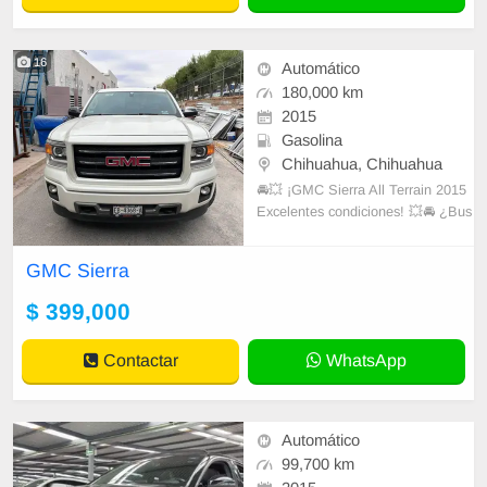
16
Automático
180,000 km
2015
Gasolina
Chihuahua, Chihuahua
🚘💥 ¡GMC Sierra All Terrain 2015
Excelentes condiciones! 💥🚘 ¿Bus
cas una camioneta que combine fu
erza, estilo y comodidad? 🚀 ¡Esta
GMC Sierra
Sierra All Terrain 2015 es tu mejor
opción! ✅ Potente motor V8 – ¡Pe
$ 399,000
rfecta para carretera o ciudad!
Contactar
WhatsApp
Automático
99,700 km