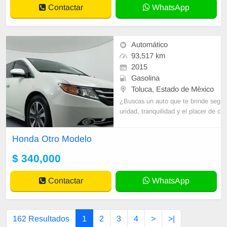
Contactar
WhatsApp
Automático
93,517 km
2015
Gasolina
Toluca, Estado de México
¿Buscas un auto que te brinde seg
uridad, tranquilidad y el placer de c
onducir? En Seminuevos Toluca, t
u búsqueda termina. Te ofrecemos
Honda Otro Modelo
una
$ 340,000
Contactar
WhatsApp
162 Resultados
1
2
3
4
>
>|