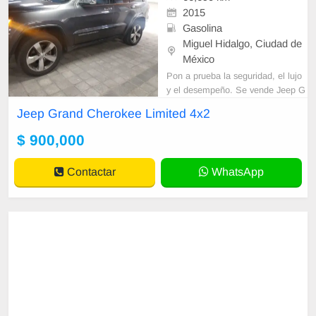
2015
Gasolina
Miguel Hidalgo, Ciudad de
México
Pon a prueba la seguridad, el lujo
y el desempeño. Se vende Jeep G
rand Cherokee 2015 Limited 4x2 8
Jeep Grand Cherokee Limited 4x2
cilindros, blindaje Nivel IV-Plus (pr
otección contra AK-47 y calibres de
$ 900,000
alto poder), en perfectas condicion
es mecánicas y estéticas. ✅ Año:
Contactar
WhatsApp
2015