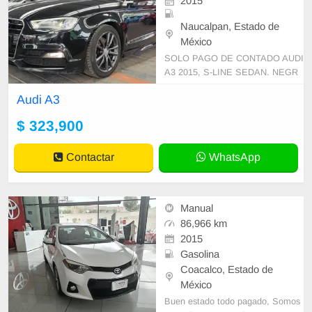
2015
Naucalpan, Estado de
México
SOLO PAGO DE CONTADO AUDI
A3 2015, S-LINE SEDAN. NEGR
O Cotiza y pre-califica tu crédito en
Audi A3
minutos con solo una llamada. Gar
antía y fac
$ 323,900
Contactar
WhatsApp
Manual
86,966 km
2015
Gasolina
Coacalco, Estado de
México
Buen estado todo pagado, Somos