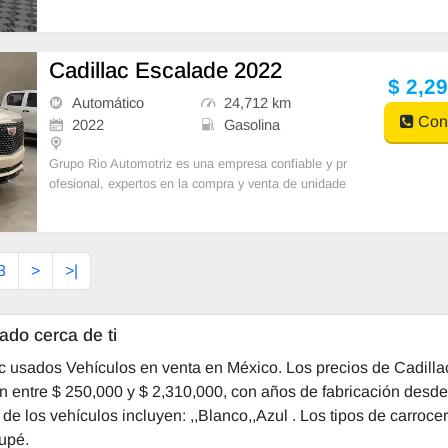
evamos más de 12 años en el mercado ofrecie
Cadillac Escalade 2022
$ 2,2
Automático
24,712 km
Cont
2022
Gasolina
Grupo Rio Automotriz es una empresa confiable y pr
ofesional, expertos en la compra y venta de unidade
s, ofrecemos planes de financiamiento accesibles
3
>
>|
ado cerca de ti
ac usados Vehículos en venta en México. Los precios de Cadill
n entre $ 250,000 y $ 2,310,000, con años de fabricación desd
de los vehículos incluyen: ,,Blanco,,Azul . Los tipos de carrocer
upé.