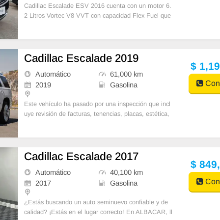
Cadillac Escalade ESV 2016 cuenta con un motor 6.
2 Litros Vortec V8 VVT con capacidad Flex Fuel que
produce una potencia máxima de 420 caballos de fu
Cadillac Escalade 2019
$ 1,1
Automático
61,000 km
Cont
2019
Gasolina
Este vehículo ha pasado por una inspección que incl
uye revisión de facturas, tenencias, placas, estética,
mecánica y eléctrica.
Impecabl
Cadillac Escalade 2017
$ 849
Automático
40,100 km
Cont
2017
Gasolina
¿Estás buscando un auto seminuevo confiable y de
calidad? ¡Estás en el lugar correcto! En ALBACAR, ll