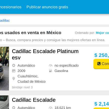
cesionarios
Publicar anuncios gratis
adillac
os usados en venta en México
Ordenado por:
Mejor co
 – Busca, compara precios y consigue las mejores ofertas en línea.
Cadillac Escalade Platinum
$ 250
esv
Cont
Automático
no especificado
2009
Gasolina
Cuauhtémoc,
Ciudad de México
blindaje nivel 3
Cadillac Escalade
$ 2,1
Automático
18,621 km