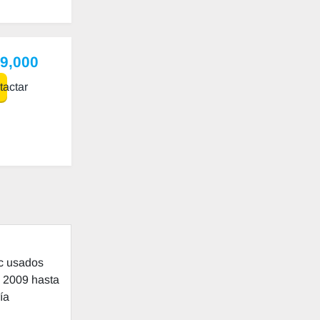
99,000
actar
ac usados
e 2009 hasta
ía