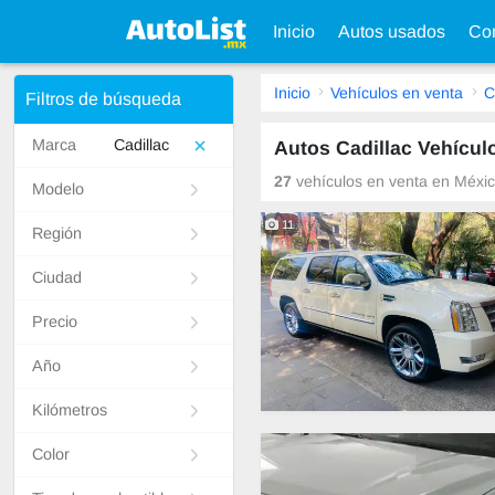
Inicio
Autos usados
Con
Inicio
Vehículos en venta
C
Filtros de búsqueda
Marca
Cadillac
Autos Cadillac Vehícul
27
vehículos en venta en México
Modelo
11
Región
Ciudad
Precio
Año
Kilómetros
Color