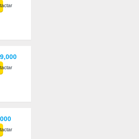
actar
99,000
actar
,000
actar