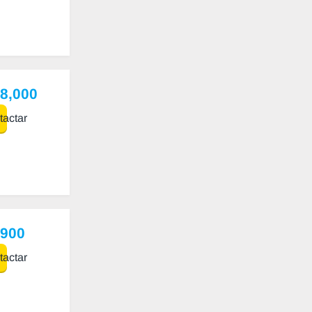
98,000
actar
,900
actar