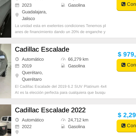
Cont
2023
Gasolina
Guadalajara,
Jalisco
La unidad esta en exelentes condiciones Tenemos pl
anes de financimiento dando un 20% de enganche y
saldo hasta 48 meses depende la unidad
Cadillac Escalade
$ 979
Automático
66,279 km
Cont
2019
Gasolina
Querétaro,
Querétaro
El Cadillac Escalade del 2019 6.2 SUV Platinum 4x4
At es la elección perfecta para cualquiera que busqu
e un SUV que ofrezca todas las presta
Cadillac Escalade 2022
$ 2,2
Automático
24,712 km
Cont
2022
Gasolina