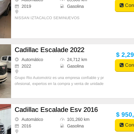
Cont
2019
Gasolina
NISSAN IZTACALCO SEMINUEVOS
Tenemos para ti la más equipada CADILLAC XT5 P
REMIUM 2019 en un elegante color BLANCO, equip
ada con asientos de pi
Cadillac Escalade 2022
$ 2,2
Automático
24,712 km
Cont
2022
Gasolina
Grupo Rio Automotriz es una empresa confiable y pr
ofesional, expertos en la compra y venta de unidade
s, ofrecemos planes de financiamiento accesibles
Cadillac Escalade Esv 2016
$ 950
Automático
101,260 km
Cont
2016
Gasolina