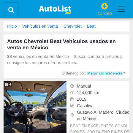
CORREO
Inicio
Vehículos en venta
Chevrolet
Beat
Autos Chevrolet Beat Vehículos usados en
venta en México
38
vehículos en venta en México – Busca, compara precios y
consigue las mejores ofertas en línea.
Ordenado por:
Mejor coincidencia
4
Manual
124,000 km
2019
Gasolina
Gustavo A. Madero, Ciudad
de México
BEAT EN EXCELENTES CONDI
CIONES, 2DO DUEÑO RINES DE