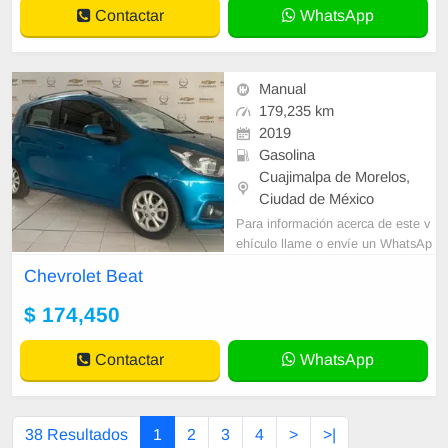
Contactar
WhatsApp
Manual
179,235 km
2019
Gasolina
Cuajimalpa de Morelos,
Ciudad de México
Para información acerca de este v
ehículo llame o envíe un WhatsAp
p con sus datos correctos al númer
Chevrolet Beat
o de contacto y un Asesor de Vent
as le
$ 174,450
Contactar
WhatsApp
38 Resultados
1
2
3
4
>
>|