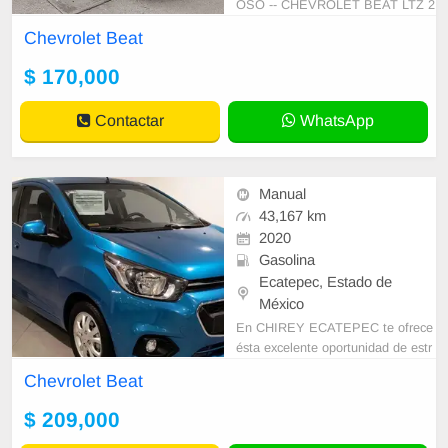
OSO -- CHEVROLET BEAT LTZ 2
018, MANUAL Excelentes condicio
Chevrolet Beat
nes físicas y mecánicas! Con servi
cios de agen
$ 170,000
Contactar
WhatsApp
Manual
43,167 km
2020
Gasolina
Ecatepec, Estado de
México
En CHIREY ECATEPEC te ofrece
ésta excelente oportunidad de estr
enar tu nuevo seminuevo. • GARA
Chevrolet Beat
NTIA DESDE 1 AÑO O 20,000 K
M HASTA 3 AÑOS
$ 209,000