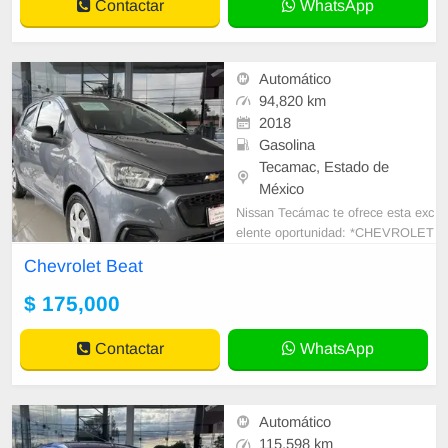
Contactar
WhatsApp
Automático
94,820 km
2018
Gasolina
Tecamac, Estado de
México
Nissan Tecámac te ofrece esta exc
elente oportunidad: *CHEVROLET
BEAT LT TM 2018 * Motor 1.2 Cili
Chevrolet Beat
ndros 4 Tra
$ 175,000
Contactar
WhatsApp
Automático
115,598 km