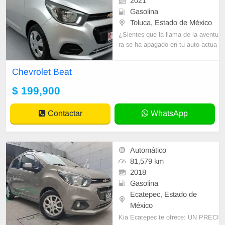
2021
Gasolina
Toluca, Estado de México
¿Sientes que la llama de la aventu
ra se ha apagado en tu auto actua
l? ¡Es hora de reavivarla con un Ch
evrolet! En Seminuevos Toluca, te
Chevrolet Beat
ne
$ 199,900
Contactar
WhatsApp
Automático
81,579 km
2018
Gasolina
Ecatepec, Estado de
México
Kia Ecatepec te ofrece: UN PRECI