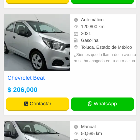
Automático
120,800 km
2021
Gasolina
Toluca, Estado de México
¿Sientes que la llama de la aventu
ra se ha apagado en tu auto actua
l? ¡Es hora de reavivarla con un Ch
evrolet! En Seminuevos Toluca, te
Chevrolet Beat
nemo
$ 206,000
Contactar
WhatsApp
Manual
50,585 km