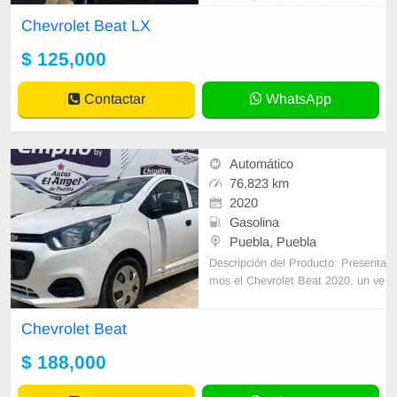
ALUMINIO, AIRE ACONDICIONA
Chevrolet Beat LX
DO, VIDIRIOS ELECTRICOS.
$ 125,000
Contactar
WhatsApp
Automático
76,823 km
2020
Gasolina
Puebla, Puebla
Descripción del Producto: Presenta
mos el Chevrolet Beat 2020, un ve
hículo compacto pero potente, ide
al para la vida urbana. Con tan sol
Chevrolet Beat
o 76
$ 188,000