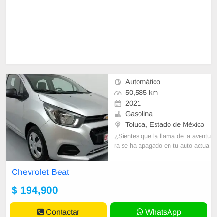
Automático
50,585 km
2021
Gasolina
Toluca, Estado de México
¿Sientes que la llama de la aventu
ra se ha apagado en tu auto actua
l? ¡Es hora de reavivarla con un Ch
evrolet! En Seminuevos Toluca, te
Chevrolet Beat
ne
$ 194,900
Contactar
WhatsApp