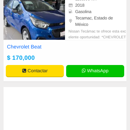
2018
Gasolina
Tecamac, Estado de
México
Nissan Tecámac te ofrece esta exc
elente oportunidad: *CHEVROLET
BEAT LT TM SEDAN 2018 * Moto
Chevrolet Beat
r 1.2 Cilindros
$ 170,000
Contactar
WhatsApp