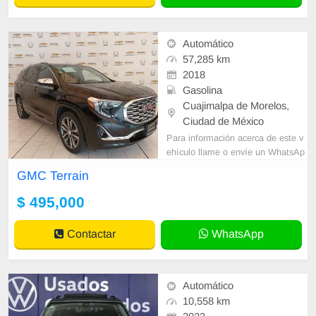
Automático
57,285 km
2018
Gasolina
Cuajimalpa de Morelos,
Ciudad de México
Para información acerca de este v
ehículo llame o envíe un WhatsAp
p con sus datos correctos al númer
GMC Terrain
o de contacto y un Asesor de Vent
as le
$ 495,000
Contactar
WhatsApp
Automático
10,558 km