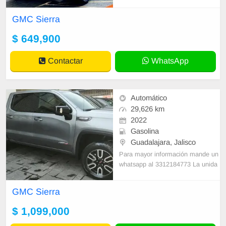
GMC Sierra
$ 649,900
Contactar
WhatsApp
Automático
29,626 km
2022
Gasolina
Guadalajara, Jalisco
Para mayor información mande un
whatsapp al 3312184773 La unida
d esta en exelentes condiciones T
enemos planes de financimiento d
GMC Sierra
ando un 20
$ 1,099,000