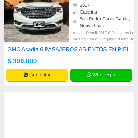
2017
Gasolina
San Pedro Garza García,
Nuevo León
Acadia Denali 2017 6 Pasajeros La
mas equipada –Segundo dueño -to
dos sus mantenimientos -Eléctrica
GMC Acadia 6 PASAJEROS ASIENTOS EN PIEL
- asientos de piel 4 tipo Capitán -C
ámara 360 -Arranque de motor a d
$ 399,000
istancia –Doble quemacocos -Fren
os ABS con sensores de proximida
Contactar
WhatsApp
d (radar)-Cont