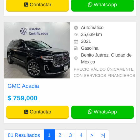
Contactar
WhatsApp
Automático
35,639 km
2021
Gasolina
Benito Juárez, Ciudad de
México
PRECIO VÁLIDO ÚNICAMENTE
CON SERVICIOS FINANCIEROS
VW Volkswagen Usados Certificad
GMC Acadia
os Contamos con mas de 200 opci
ones disponibles en autos
$ 759,000
Contactar
WhatsApp
81 Resultados
1
2
3
4
>
>|