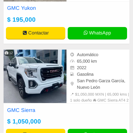
(4x4 permanente) 🔥 Motor V8 Me
GMC Yukon
xicana 🛡 Blindaje nivel III (certifica
do) Excelente camioneta de lujo, a
$ 195,000
mplia y muy cómoda, ideal para f
Contactar
WhatsApp
12
Automático
65,000 km
2022
Gasolina
San Pedro Garza García,
Nuevo León
📍 $1,050,000 MXN | 65,000 kms |
1 solo dueño 🚘 GMC Sierra AT4 2
022 – ¡Como nueva! 🚘 ¡Llévate un
GMC Sierra
a camioneta de alto nivel 🔹 Motor
potente, suspensión off-road y tod
$ 1,050,000
o el lujo que esperas de la línea A
T4. 🔹 Servicios al día y en ex