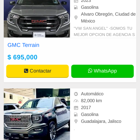
2023
Gasolina
Alvaro Obregón, Ciudad de
México
"VW SAN ANGEL" -SOMOS TU
MEJOR OPCION DE AGENCIA S
EMINUEVOS VW. -NO ARRIESG
GMC Terrain
UES TU PATRIMONIO. - GARAN
TIA DE 90 DIAS (MOTOR Y TRA
$ 695,000
NSMISION). -R
Contactar
WhatsApp
Automático
82,000 km
2017
Gasolina
Guadalajara, Jalisco
.