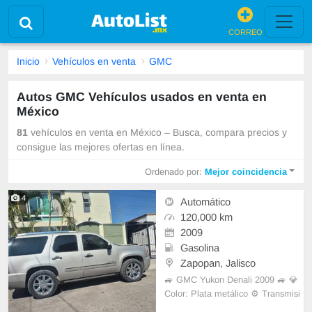
CORREO
Inicio
Vehículos en venta
GMC
Autos GMC Vehículos usados en venta en
México
81
vehículos en venta en México – Busca, compara precios y
consigue las mejores ofertas en línea.
Ordenado por:
Mejor coincidencia
4
Automático
120,000 km
2009
Gasolina
Zapopan, Jalisco
🚙 GMC Yukon Denali 2009 🚙 💎
Color: Plata metálico ⚙️ Transmisi
ón: Automática 🛞 Tracción: AWD