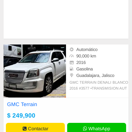
Automático
90,000 km
2016
Gasolina
Guadalajara, Jalisco
GMC TERRAIN DENALI BLANCO
2016 #3577 •TRANSMISION AUT
OMATICA •6 CILINDROS *MOTO
R 3.6 L •AIRE ACONDICIONADO
GMC Terrain
•VIDRIOS Y SEGUROS ELECTRI
$ 249,900
Contactar
WhatsApp