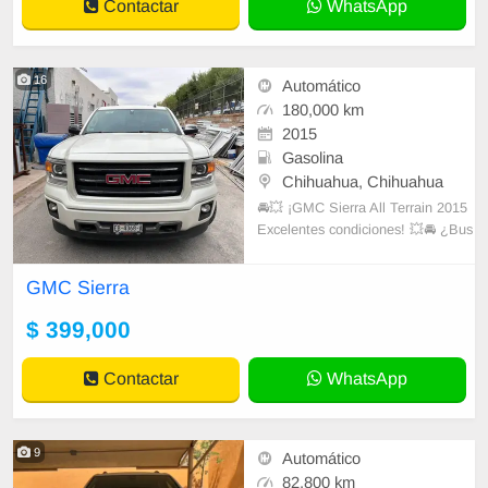
Contactar
WhatsApp
16
Automático
180,000 km
2015
Gasolina
Chihuahua, Chihuahua
🚘💥 ¡GMC Sierra All Terrain 2015
Excelentes condiciones! 💥🚘 ¿Bus
cas una camioneta que combine fu
erza, estilo y comodidad? 🚀 ¡Esta
GMC Sierra
Sierra All Terrain 2015 es tu mejor
opción! ✅ Potente motor V8 – ¡Pe
$ 399,000
rfecta para carretera o ciudad!
Contactar
WhatsApp
9
Automático
82,800 km