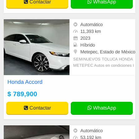
Contactar
WhatsApp
Automático
11,393 km
2023
Híbrido
Metepec, Estado de México
SEMINUEVOS TOLUCA HONDA
METEPEC Autos en condiciones I
MPECABLES CON NOSOTROS
ENCONTRARAS: SEGURIDAD: -
Honda Accord
HISTORIAL LEGAL VERIFICAD
O. -LLAN
$ 789,900
Contactar
WhatsApp
Automático
53,192 km