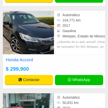
Automático
104,771 km
2017
Gasolina
Metepec, Estado de México
¿Aburrido de tu auto actual? ¡Hora
de renovarlo! En MG Metepec, po
drás disfrutar de beneficios únicos
como factura a tu nombre, todo pa
Honda Accord
ga
$ 299,900
Contactar
WhatsApp
Automático
50,831 km
2019