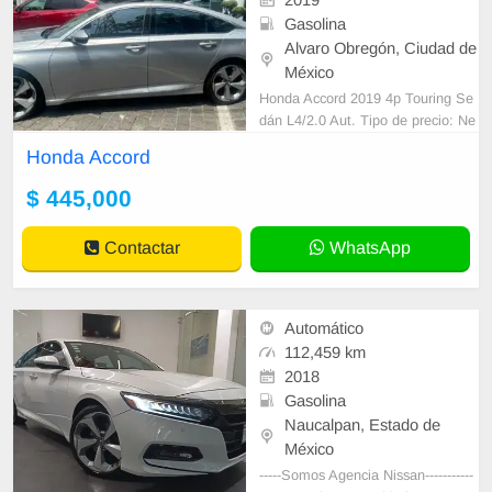
Gasolina
Alvaro Obregón, Ciudad de
México
Honda Accord 2019 4p Touring Se
dán L4/2.0 Aut. Tipo de precio: Ne
gociable Transmisión: Automática
Honda Accord
Dirección: Asistida Vestidura: Piel (
$ 445,000
Contactar
WhatsApp
Automático
112,459 km
2018
Gasolina
Naucalpan, Estado de
México
-----Somos Agencia Nissan-----------