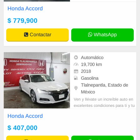
ENCONTRARAS: SEGURIDAD: -
Honda Accord
HISTORIAL LEGAL VERIFICAD
O. -LLAN
$ 779,900
Contactar
WhatsApp
Automático
19,700 km
2018
Gasolina
Tlalnepantla, Estado de
México
Ven y llévate un increíble auto en
excelentes condiciones para ti y tu
familia, garantía de 90 días. Oport
Honda Accord
unidades de financiamiento, e
$ 407,000