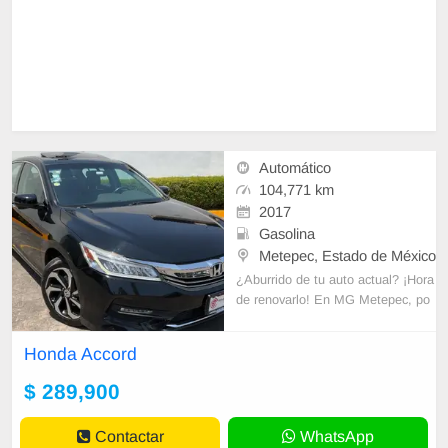
Automático
104,771 km
2017
Gasolina
Metepec, Estado de México
¿Aburrido de tu auto actual? ¡Hora
de renovarlo! En MG Metepec, po
drás disfrutar de beneficios únicos
como factura a tu nombre, todo pa
Honda Accord
ga
$ 289,900
Contactar
WhatsApp