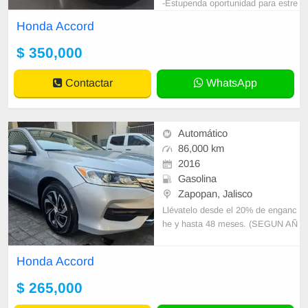
-Estupenda oportunidad para estre
nar auto -Garantía por escrito- Fac
Honda Accord
turación a tu Nombre -Crédito des
$ 350,000
Contactar
WhatsApp
Automático
86,000 km
2016
Gasolina
Zapopan, Jalisco
Llévatelo desde el 20% de enganc
he y hasta 48 meses. (SEGUN AÑ
O DEL AUTO) sin historial creditici
o (ojo no mal buro de credito) te d
Honda Accord
amos la
$ 265,000