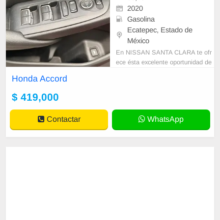
2020
Gasolina
Ecatepec, Estado de
México
En NISSAN SANTA CLARA te ofr
ece ésta excelente oportunidad de
estrenar tu nuevo seminuevo. • GA
Honda Accord
RANTIA DESDE 1 AÑO O 20,000
KM HASTA 3 A
$ 419,000
Contactar
WhatsApp