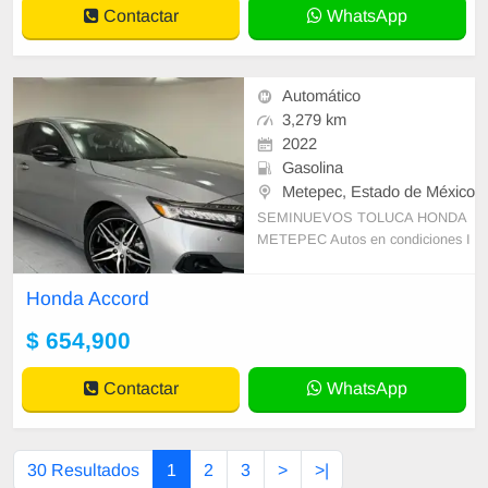
Contactar
WhatsApp
Automático
3,279 km
2022
Gasolina
Metepec, Estado de México
SEMINUEVOS TOLUCA HONDA
METEPEC Autos en condiciones I
MPECABLES CON NOSOTROS
ENCONTRARAS: SEGURIDAD: -
Honda Accord
HISTORIAL LEGAL VERIFICAD
O. -LLAN
$ 654,900
Contactar
WhatsApp
30 Resultados
1
2
3
>
>|