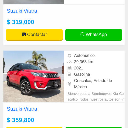
to Camara de reversa Transmision
Automática Paletas de cambio al v
Suzuki Vitara
ola
$ 319,000
Contactar
WhatsApp
Automático
39,368 km
2021
Gasolina
Coacalco, Estado de
México
Bienvenidos a Seminuevos Kia Co
acalco Todos nuestros autos son in
speccionados minuciosamente por
Suzuki Vitara
nuestros técnicos profesionales del
área
$ 359,800