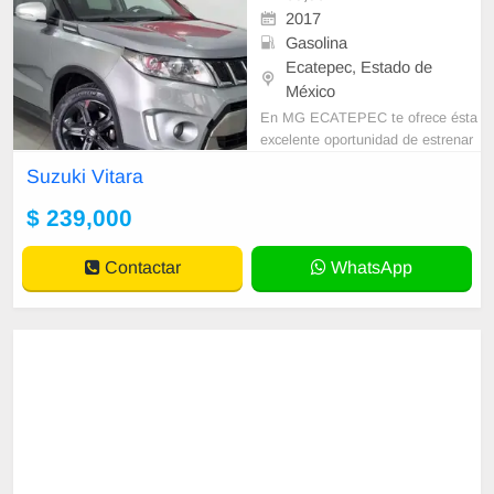
2017
Gasolina
Ecatepec, Estado de
México
En MG ECATEPEC te ofrece ésta
excelente oportunidad de estrenar
tu nuevo seminuevo. • GARANTIA
Suzuki Vitara
DESDE 1 AÑO O 20,000 KM HAS
TA 3 AÑOS O 6
$ 239,000
Contactar
WhatsApp