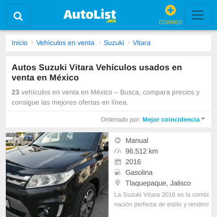
CORREO
Inicio
Vehículos en venta
Suzuki
Vitara
Autos Suzuki Vitara Vehículos usados en
venta en México
23
vehículos en venta en México – Busca, compara precios y
consigue las mejores ofertas en línea.
Ordenado por:
Mejor coincidencia
Manual
96,512 km
2016
Gasolina
Tlaquepaque, Jalisco
La Suzuki Vitara 2016 es la combi
nación perfecta de estilo y rendimi
ento. Con solo 96,512 kilómetros r