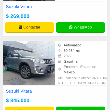
ecorridos, este vehículo de color n
Suzuki Vitara
e
$ 269,000
Contactar
WhatsApp
Automático
80,934 km
2022
Gasolina
Ecatepec, Estado de
México
Kia Ecatepec te ofrece: UN RADIA
NTE ---- SUZUKI VITARA GL 202
2, AUTOMÁTICO Excelentes cond
Suzuki Vitara
iciones físicas y mecánicas! Con s
ervicios de
$ 345,000