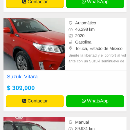
Contactar
WhatsApp
Automático
46,298 km
2020
Gasolina
Toluca, Estado de México
Siente la libertad y el confort al vol
ante con un Suzuki seminuevo de
Seminuevos Toluca. SUZUKI VITA
RA VUD 5PTS GLS, L4, 1.6 I, TM
Suzuki Vitara
5, RA-1
$ 309,000
Contactar
WhatsApp
Manual
89,931 km