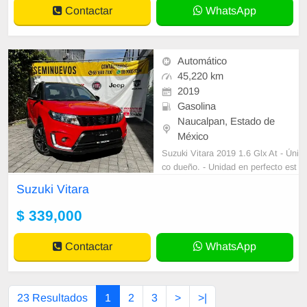
Contactar
WhatsApp
Automático
45,220 km
2019
Gasolina
Naucalpan, Estado de
México
Suzuki Vitara 2019 1.6 Glx At - Úni
co dueño. - Unidad en perfecto est
ado mecánico y estético. - Todos l
Suzuki Vitara
os papeles en regla. - Diagnostic
$ 339,000
Contactar
WhatsApp
23 Resultados
1
2
3
>
>|