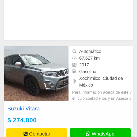
Automático
67,627 km
2017
Gasolina
Xochimilco, Ciudad de
México
Para información acerca de este v
ehículo contáctenos y un Asesor d
e Ventas le contactara a la breved
Suzuki Vitara
ad. Trabajamos sobre citas los 365
dí
$ 274,000
Contactar
WhatsApp