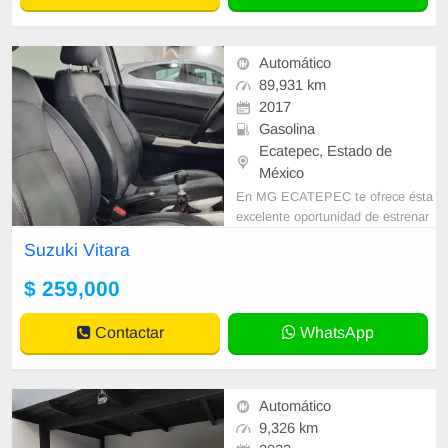
Automático
89,931 km
2017
Gasolina
Ecatepec, Estado de
México
En MG ECATEPEC te ofrece ésta
excelente oportunidad de estrenar
tu nuevo seminuevo. • GARANTIA
Suzuki Vitara
DESDE 1 AÑO O 20,000 KM HAS
TA 3 AÑOS O 6
$ 259,000
Contactar
WhatsApp
Automático
9,326 km