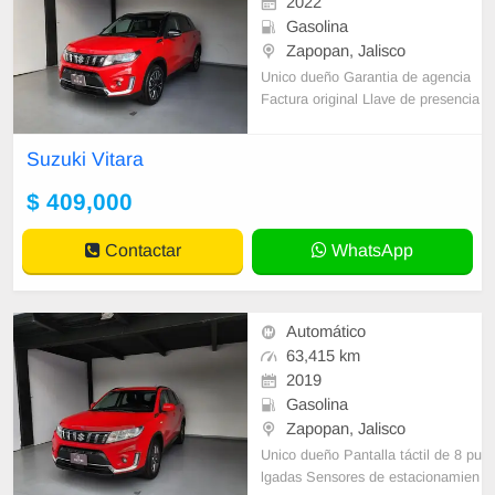
2022
Gasolina
Zapopan, Jalisco
Unico dueño Garantia de agencia
Factura original Llave de presencia
Sensores de estacionamiento Cam
ara de reversa Interiores en piel y
Suzuki Vitara
a
$ 409,000
Contactar
WhatsApp
Automático
63,415 km
2019
Gasolina
Zapopan, Jalisco
Unico dueño Pantalla táctil de 8 pu
lgadas Sensores de estacionamien