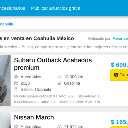
cesionarios
Publicar anuncios gratis
oahuila
s en venta en Coahuila México
Ordenado por:
Mejor co
a México – Busca, compara precios y consigue las mejores ofertas en 
Subaru Outback Acabados
$ 690
premium
Cont
Automático
18,000 km
2023
Gasolina
Saltillo, Coahuila
Modelo subaru outback XT Año: 2023 Kilometraje: 1
8.000km Motor: turbo 2.4L Boxer Tracción: AWD Tra
nsmisión : automática Interiores : con acabados pre
mium $ 690.000
Nissan March
$ 165
Automático
71,574 km