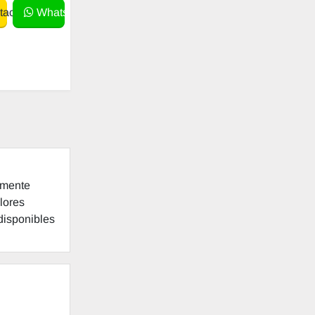
actar
WhatsApp
lmente
lores
 disponibles