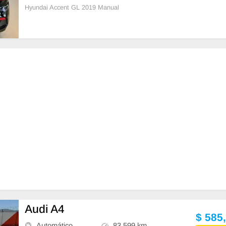
Hyundai Accent GL 2019 Manual
Audi A4
$ 585
Automático
83,599 km