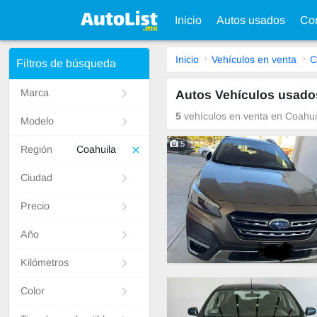
Inicio
Autos usados
Con
Inicio
Vehículos en venta
C
Filtros de búsqueda
Marca
Autos Vehículos usado
5
vehículos en venta en Coahuil
Modelo
5
Región
Coahuila
Ciudad
Precio
Año
Kilómetros
Color