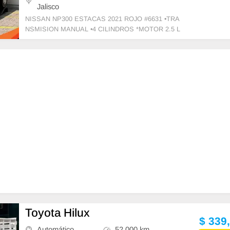
Jalisco
NISSAN NP300 ESTACAS 2021 ROJO #6631 •TRA
NSMISION MANUAL •4 CILINDROS *MOTOR 2.5 L
•AIRE ACONDICIONADO •VIDRIOS Y SEGUROS
MANUALES
Toyota Hilux
$ 339
Automático
52,000 km