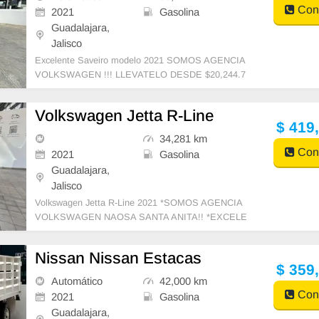
Cont
2021
Gasolina
Guadalajara,
Jalisco
Excelente Saveiro modelo 2021 SOMOS AGENCIA
VOLKSWAGEN !!! LLEVATELO DESDE $20,244.7
6 EN ARRENDAMIENTO PURO!!! -I.V.A. 100% DE
SGLOSABLE !!
Volkswagen Jetta R-Line
$ 419
34,281 km
Cont
2021
Gasolina
Guadalajara,
Jalisco
Volkswagen Jetta R-Line 2021 *SOMOS AGENCIA
VOLKSWAGEN NAOSA SANTA ANITA!! *EXCELE
NTE OPORTUNIDAD!! ENTREGA INMEDIATA!! Se
factura a tu n
Nissan Nissan Estacas
$ 359
Automático
42,000 km
Cont
2021
Gasolina
Guadalajara,