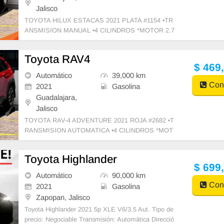
Jalisco
TOYOTA HILUX ESTACAS 2021 PLATA #1154 •TR
ANSMISION MANUAL •4 CILINDROS *MOTOR 2.7
L •AIRE ACONDICIONADO *TRACCION TRASERA
•VIDRIOS Y
Toyota RAV4
$ 469
Automático
39,000 km
Cont
2021
Gasolina
Guadalajara,
Jalisco
TOYOTA RAV-4 ADVENTURE 2021 ROJA #2682 •T
RANSMISION AUTOMATICA •4 CILINDROS *MOT
OR 2.5 L •AIRE ACONDICIONADO •VIDRIOS Y SE
GUROS ELECT
Toyota Highlander
$ 699
Automático
90,000 km
Cont
2021
Gasolina
Zapopan, Jalisco
Toyota Highlander 2021 5p XLE V6/3.5 Aut. Tipo de
precio: Negociable Transmisión: Automática Direcció