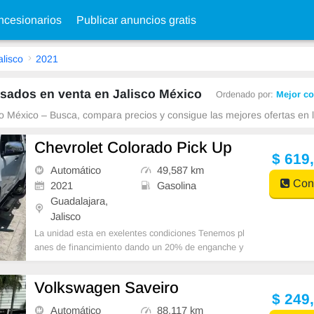
cesionarios
Publicar anuncios gratis
alisco
2021
sados en venta en Jalisco México
Ordenado por:
Mejor co
o México – Busca, compara precios y consigue las mejores ofertas en l
Chevrolet Colorado Pick Up
$ 619
Automático
49,587 km
Cont
2021
Gasolina
Guadalajara,
Jalisco
La unidad esta en exelentes condiciones Tenemos pl
anes de financimiento dando un 20% de enganche y
saldo hasta 48 meses depende la unidad
Volkswagen Saveiro
$ 249
Automático
88,117 km