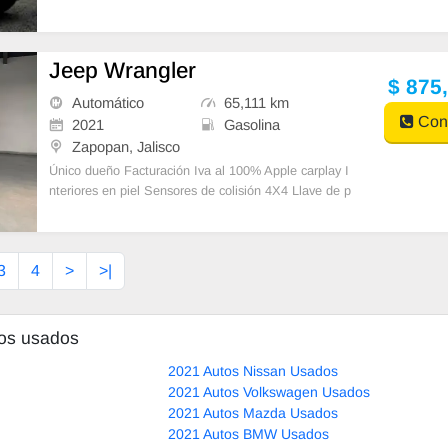
n: Asistida Vestidura: Piel (Cuero)
Jeep Wrangler
$ 875
Automático
65,111 km
Cont
2021
Gasolina
Zapopan, Jalisco
Único dueño Facturación Iva al 100% Apple carplay I
nteriores en piel Sensores de colisión 4X4 Llave de p
resencia Cámara de reversa
3
4
>
>|
tos usados
2021 Autos Nissan Usados
2021 Autos Volkswagen Usados
2021 Autos Mazda Usados
2021 Autos BMW Usados