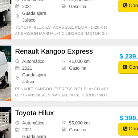
Cont
2021
Gasolina
Guadalajara,
Jalisco
TOYOTA HILUX ESTACAS 2021 PLATA #1420 •TR
ANSMISION MANUAL •4 CILINDROS *MOTOR 2.7
L •AIRE ACONDICIONADO *TRACCION TRASERA
•VIDRIOS Y
Renault Kangoo Express
$ 239
Automático
41,000 km
Cont
2021
Gasolina
Guadalajara,
Jalisco
RENAULT KANGOO EXPRESS 2021 BLANCO #19
00 *TRANSMISION MANUAL *4 CILINDROS *MOT
OR 1.6 *TRACCION DELANTERA *AIRE ACONDIC
IONADO *CAPACIDAD DE CA
Toyota Hilux
$ 399
Automático
55,000 km
Cont
2021
Gasolina
Guadalajara,