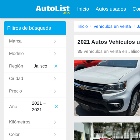
Inicio
Autos usados
Con
Inicio
Vehículos en venta
J
Filtros de búsqueda
Marca
2021 Autos Vehículos u
35
vehículos en venta en Jalisc
Modelo
Región
Jalisco
Ciudad
Precio
2021 ~
Año
2021
Kilómetros
Color