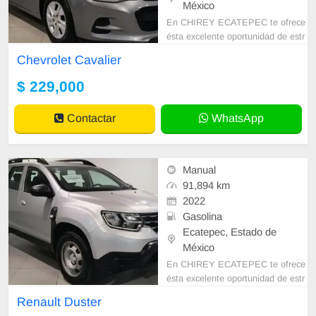
México
En CHIREY ECATEPEC te ofrece
ésta excelente oportunidad de estr
enar tu nuevo seminuevo. • GARA
Chevrolet Cavalier
NTIA DESDE 1 AÑO O 20,000 K
M HASTA 3 AÑOS
$ 229,000
Contactar
WhatsApp
Manual
91,894 km
2022
Gasolina
Ecatepec, Estado de
México
En CHIREY ECATEPEC te ofrece
ésta excelente oportunidad de estr
enar tu nuevo seminuevo. • GARA
Renault Duster
NTIA DESDE 1 AÑO O 20,000 K