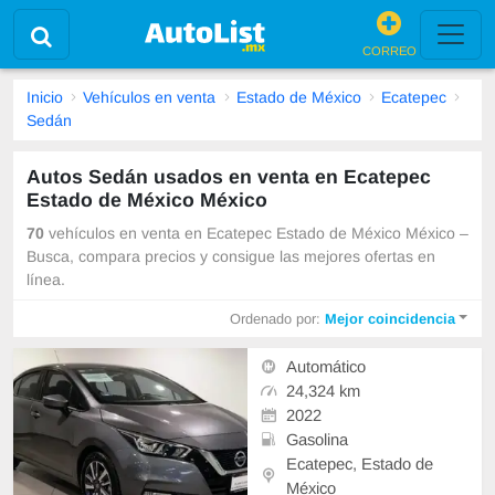
CORREO
Inicio
Vehículos en venta
Estado de México
Ecatepec
Sedán
Autos Sedán usados en venta en Ecatepec
Estado de México México
70
vehículos en venta en Ecatepec Estado de México México –
Busca, compara precios y consigue las mejores ofertas en
línea.
Ordenado por:
Mejor coincidencia
Automático
24,324 km
2022
Gasolina
Ecatepec, Estado de
México