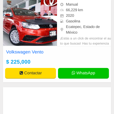
Manual
66,229 km
2020
Gasolina
Ecatepec, Estado de
México
¡Estás a un click de encontrar el au
to que buscas! Has tu experiencia
de compra la mejor y la más segur
Volkswagen Vento
a. No te arriesgues también te
$ 225,000
Contactar
WhatsApp