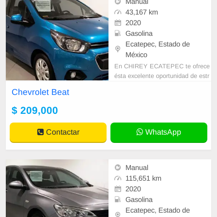
Manual
43,167 km
2020
Gasolina
Ecatepec, Estado de
México
En CHIREY ECATEPEC te ofrece
ésta excelente oportunidad de estr
enar tu nuevo seminuevo. • GARA
Chevrolet Beat
NTIA DESDE 1 AÑO O 20,000 K
M HASTA 3 AÑOS
$ 209,000
Contactar
WhatsApp
Manual
115,651 km
2020
Gasolina
Ecatepec, Estado de