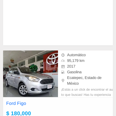
Automático
95,179 km
2017
Gasolina
Ecatepec, Estado de
México
¡Estás a un click de encontrar el au
to que buscas! Has tu experiencia
de compra la mejor y la más segur
Ford Figo
a. No te arriesgues también te
$ 180,000