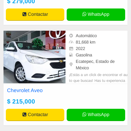
$ 279,000
Contactar
WhatsApp
Automático
81,668 km
2022
Gasolina
Ecatepec, Estado de
México
¡Estás a un click de encontrar el au
to que buscas! Has tu experiencia
de compra la mejor y la más segur
Chevrolet Aveo
a. No te arriesgues también te
$ 215,000
Contactar
WhatsApp