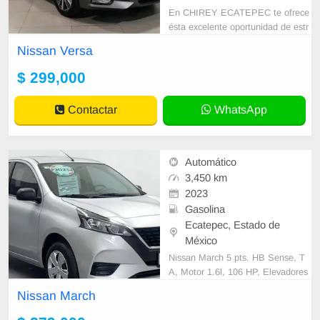
En CHIREY ECATEPEC te ofrece
ésta excelente oportunidad de estr
enar tu nuevo seminuevo. • GARA
Nissan Versa
NTIA DESDE 1 AÑO O 20,000 K
M HASTA 3 AÑOS
$ 299,000
Contactar
WhatsApp
Automático
3,450 km
2023
Gasolina
Ecatepec, Estado de
México
Nissan March 5 pts. HB Sense, T
A, Motor 1.6l, 106 HP, Elevadores
manuales, Aire acondicionado, Bol
Nissan March
sas de aire Frontales, Laterales y
Tipo cor