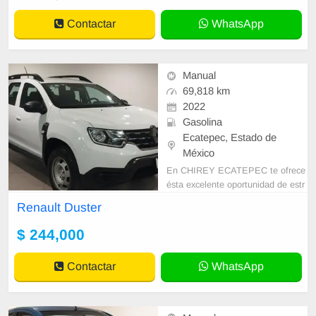
Contactar
WhatsApp
Manual
69,818 km
2022
Gasolina
Ecatepec, Estado de
México
En CHIREY ECATEPEC te ofrece
ésta excelente oportunidad de estr
enar tu nuevo seminuevo. • GARA
Renault Duster
NTIA DESDE 1 AÑO O 20,000 K
M HASTA 3 AÑOS
$ 244,000
Contactar
WhatsApp