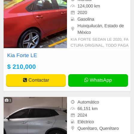
124,000 km
2020
Gasolina
Huixquilucán, Estado de
México
KIA FORTE SEDAN LE 2020, FA
CTURA ORIGINAL, TODO PAGA
DO HASTA 2026, RECIEN VERIF
Kia Forte LE
ICADO, RECIEN ENLLANTADO,
SERVICIOS, BIEN CUIDADO, JU
$ 210,000
EGOS DE LLAVES.
Contactar
WhatsApp
1
Automático
66,151 km
2024
Eléctrico
Querétaro, Querétaro