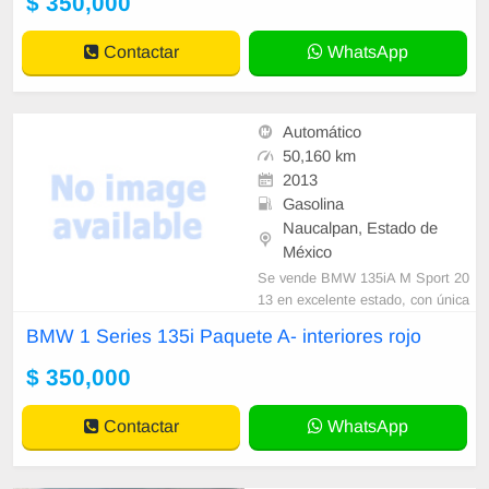
$ 350,000
naciones más buscadas por los ent
usiastas de BMW. Equipado con el
Contactar
WhatsApp
reconocido motor 3.
Automático
50,160 km
2013
Gasolina
Naucalpan, Estado de
México
Se vende BMW 135iA M Sport 20
13 en excelente estado, con única
mente 50,160 km originales. Color
BMW 1 Series 135i Paquete A- interiores rojo
negro con exclusivo interior en piel
roja (Coral Red), una de las combi
$ 350,000
naciones más buscadas por los ent
usiastas de BMW. Equipado con el
Contactar
WhatsApp
reconocido motor 3.