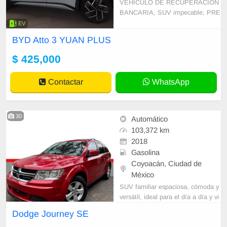
VEHICULO DE RECUPERACION
BANCARIA, SUV impecable, PRE
CIO A tratar !!! Sólo CONTADO, Ll
EV
ama o manda mensaje para mayor
BYD Atto 3 YUAN PLUS
información o concertar cita y cono
cerlo. WHATSAPP 442 148 1446
$ 425,000
Contactar
WhatsApp
30
Automático
103,372 km
2018
Gasolina
Coyoacán, Ciudad de
México
SUV familiar espaciosa, cómoda y
versátil, ideal para el día a día y vi
ajes largos. La Dodge Journey dest
Dodge Journey SE
aca por su amplitud interior, manej