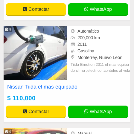
Contactar
WhatsApp
8
Automático
200,000 km
2011
Gasolina
Monterrey, Nuevo León
Tiida Emotion 2011 el mas equipa
do clima ,electrico ,contoles al vola
nte ,trae extras rines 20 pulgadas ,
barra estabilizadora ,headers ,tube
Nissan Tiida el mas equipado
rua escape ,leds en todas sus luce
s
$ 110,000
Contactar
WhatsApp
9
Manual