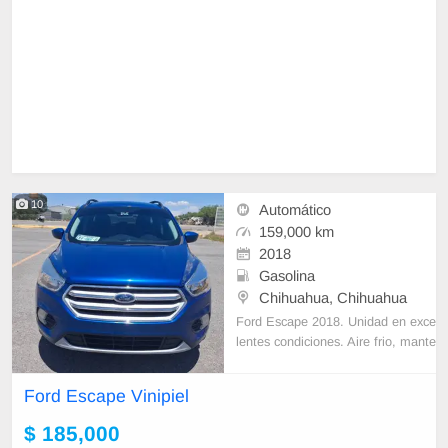
10
Automático
159,000 km
2018
Gasolina
Chihuahua, Chihuahua
Ford Escape 2018. Unidad en exce
lentes condiciones. Aire frio, mante
nimientos de calidad. Papeles en r
egla, shipper export, factura. Segu
Ford Escape Vinipiel
ro vigente. Veala y compare.
$ 185,000