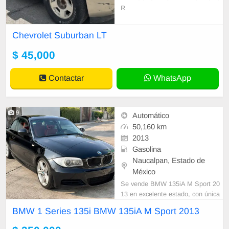
R
Chevrolet Suburban LT
$ 45,000
Contactar
WhatsApp
9
Automático
50,160 km
2013
Gasolina
Naucalpan, Estado de
México
Se vende BMW 135iA M Sport 20
13 en excelente estado, con única
mente 50,160 km originales. Color
BMW 1 Series 135i BMW 135iA M Sport 2013
negro con exclusivo interior en piel
roja (Coral Red), una de las combi