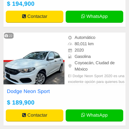
o suave y excelente relación costo-
$ 194,900
beneficio dentro de su segmento.
Motor 2.4L 4 cilindros – 173 HP M
Contactar
WhatsApp
otor c
22
Automático
80,011 km
2020
Gasolina
Coyoacán, Ciudad de
México
El Dodge Neon Sport 2020 es una
excelente opción para quienes bus
can un auto práctico, amplio y eco
Dodge Neon Sport
nómico en consumo, sin dejar de l
ado diseño y comodidad. Ideal par
$ 189,900
a ciudad y carretera gracias a su m
anejo suave y estabilidad. Ideal pa
Contactar
WhatsApp
ra quien busca