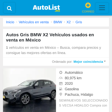
CORREO
Inicio
Vehículos en venta
BMW
X2
Gris
Autos Gris BMW X2 Vehículos usados en
venta en México
1
vehículos en venta en México – Busca, compara precios y
consigue las mejores ofertas en línea.
Ordenado por:
Mejor coincidencia
Automático
80,975 km
2020
Gasolina
Pachuca, Hidalgo
SEMINUEVOS SELECCIONADO
S VECSA HIDALGO Compra con
Calidad. Aprovecha la Garantía. Si