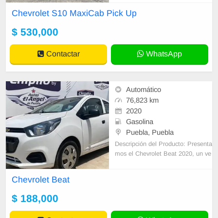
mos auto a cuenta, enganche desd
Chevrolet S10 MaxiCab Pick Up
e 25% y ha
$ 530,000
Contactar
WhatsApp
Automático
76,823 km
2020
Gasolina
Puebla, Puebla
Descripción del Producto: Presenta
mos el Chevrolet Beat 2020, un ve
hículo compacto pero potente, ide
al para la vida urbana. Con tan sol
Chevrolet Beat
o 76
$ 188,000