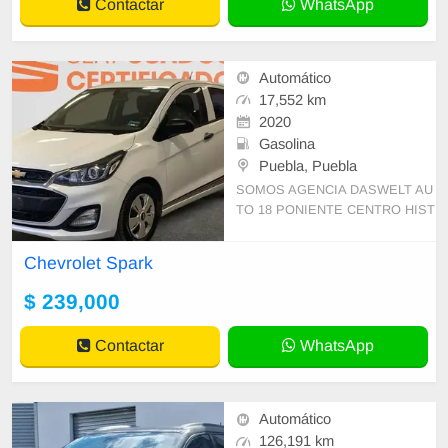
Contactar
WhatsApp
Automático
17,552 km
2020
Gasolina
Puebla, Puebla
SOMOS AGENCIA DASWELT AU
TO 18 PONIENTE CENTRO HIST
ORICO PUEBLA, PUE. LE OFRE
CEMOS VENTA DE AUTOS SEM
Chevrolet Spark
INUEVOS *FACTURA A SU NOM
BRE *EL MEJOR
$ 239,000
Contactar
WhatsApp
Automático
126,191 km