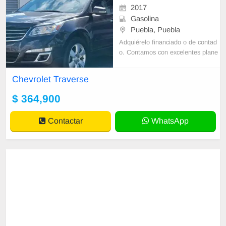
2017
Gasolina
Puebla, Puebla
Adquiérelo financiado o de contad
o. Contamos con excelentes plane
s de financiamiento. Enganche mí
nimo del 20% + seguro + CXA. Ga
Chevrolet Traverse
rantía de
$ 364,900
Contactar
WhatsApp