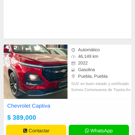
Automático
46,149 km
2022
Gasolina
Puebla, Puebla
SUV en buen estado y certificado.
Somos Comonuevos de Toyota An
gelópolis, re facturamos, recibimos
auto a cuenta, enganche desde 2
Chevrolet Captiva
5% y hasta
$ 389,000
Contactar
WhatsApp