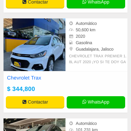
Contactar
WhatsApp
Automático
50,600 km
2020
Gasolina
Guadalajara, Jalisco
CHEVROLET TRAX PREMIER 1.
8L AUT 2020 ¡YO SI TE DOY GA
RANTIA Y TRANQUILIDAD! *50,
608 KMS. *FACTURA ORIGINAL
Chevrolet Trax
*1 DUEÑO *TRANSMISION AUT
OMAT
$ 344,800
Contactar
WhatsApp
Automático
101,231 km