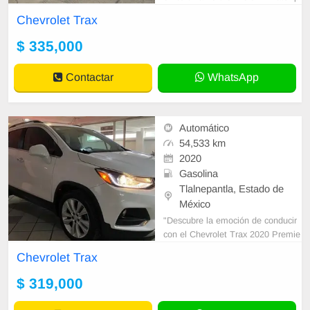
p con sus datos correctos al númer
Chevrolet Trax
o de contacto y un Asesor de Vent
as le
$ 335,000
Contactar
WhatsApp
Automático
54,533 km
2020
Gasolina
Tlalnepantla, Estado de
México
"Descubre la emoción de conducir
con el Chevrolet Trax 2020 Premie
r" Experimenta la verdadera conexi
Chevrolet Trax
ón entre el conductor y la carretera
co
$ 319,000