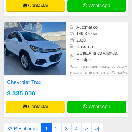
Contactar
WhatsApp
Automático
149,370 km
2020
Gasolina
Santa Ana de Allende,
Hidalgo
Para información acerca de este v
ehículo llame o envíe un WhatsAp
p con sus datos correctos al númer
Chevrolet Trax
o de contacto y un Asesor de Vent
as le
$ 335,000
Contactar
WhatsApp
32 Resultados
1
2
3
4
>
>|