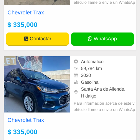
ehículo llame o envíe un WhatsAp
p con sus datos correctos al númer
Chevrolet Trax
o de contacto y un Asesor de Vent
as le
$ 335,000
Contactar
WhatsApp
Automático
59,784 km
2020
Gasolina
Santa Ana de Allende,
Hidalgo
Para información acerca de este v
ehículo llame o envíe un WhatsAp
p con sus datos correctos al númer
Chevrolet Trax
o de contacto y un Asesor de Vent
as le
$ 335,000