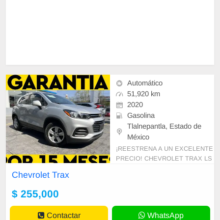
Automático
51,920 km
2020
Gasolina
Tlalnepantla, Estado de
México
¡REESTRENA A UN EXCELENTE
PRECIO! CHEVROLET TRAX LS
2020 LLÉVATELO CON GARANTI
Chevrolet Trax
A DE 1 AÑO EN AGENCIA SIN LI
MITE DE KM, SIN PAGO DE DE
$ 255,000
DUCL
Contactar
WhatsApp