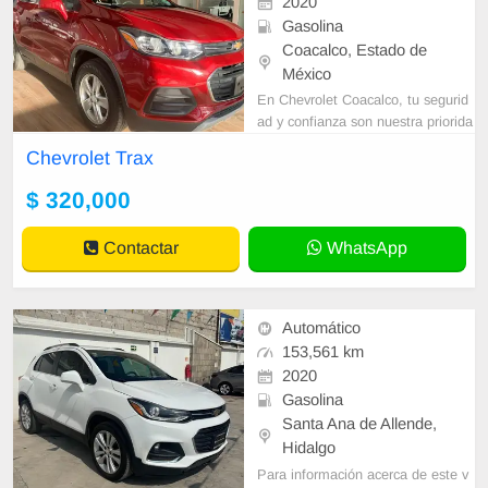
2020
Gasolina
Coacalco, Estado de
México
En Chevrolet Coacalco, tu segurid
ad y confianza son nuestra priorida
d. Somos una agencia establecida,
Chevrolet Trax
por lo que puedes dejar de preocu
parte
$ 320,000
Contactar
WhatsApp
Automático
153,561 km
2020
Gasolina
Santa Ana de Allende,
Hidalgo
Para información acerca de este v