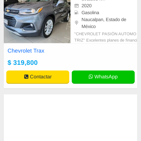
2020
Gasolina
Naucalpan, Estado de
México
"CHEVROLET PASIÓN AUTOMO
TRIZ" Excelentes planes de financi
amiento Tomamos autos a cuenta
Chevrolet Trax
Requisitos mínimos Somos agenci
a de autos Agenda
$ 319,800
Contactar
WhatsApp