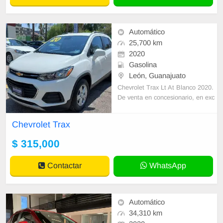
Automático
25,700 km
2020
Gasolina
León, Guanajuato
Chevrolet Trax Lt At Blanco 2020.
De venta en concesionario, en exc
elentes condiciones. Transmisión a
utomática 6vel, R16", frenos de dis
Chevrolet Trax
co
$ 315,000
Contactar
WhatsApp
Automático
34,310 km