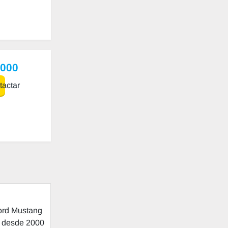
,000
actar
Ford Mustang
n desde 2000