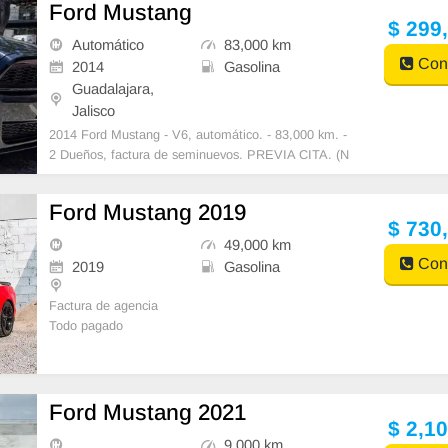
Ford Mustang
$ 299
Automático
83,000 km
Cont
2014
Gasolina
Guadalajara,
Jalisco
2014 Ford Mustang - V6, automático. - 83,000 km. -
2 Dueños, factura de seminuevos. PREVIA CITA. (N
o cambios.) LA UNICA AGENCIA F
Ford Mustang 2019
$ 730
49,000 km
Cont
2019
Gasolina
Factura de agencia
Todo pagado
Llantas nuevas
Transmision manual
2 llaves
Ford Mustang 2021
$ 2,1
---
9,000 km
¿Qué es SHIPS?