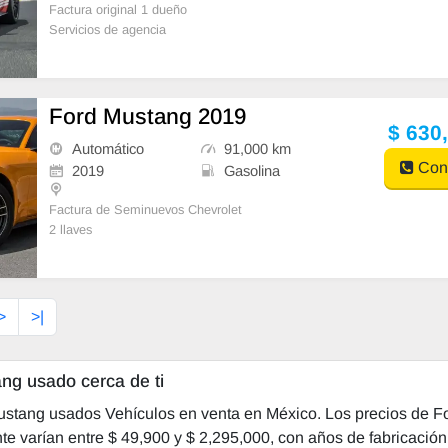
Factura original 1 dueño
Servicios de agencia
2 llaves
---
¿Qué es SHIPS?
Ford Mustang 2019
$ 630
Somos una plataforma privada de venta de vehículo
Automático
91,000 km
s, c
Cont
2019
Gasolina
Factura de Seminuevos Chevrolet
2 llaves
Pagos al 2023
Ecoboost 310 Hp
---
¿Qué es SHIPS?
>
>|
Somos una plataforma privada de venta de
ng usado cerca de ti
Mustang usados Vehículos en venta en México. Los precios de 
e varían entre $ 49,900 y $ 2,295,000, con años de fabricació