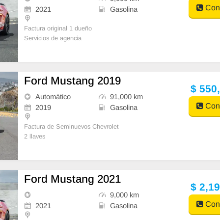
Cont
Somos una plataforma privad
2021
Gasolina
Factura original 1 dueño
Servicios de agencia
2 llaves
---
¿Qué es SHIPS?
Ford Mustang 2019
$ 550
Somos una plataforma privada de venta de vehículo
Automático
91,000 km
s, c
Cont
2019
Gasolina
Factura de Seminuevos Chevrolet
2 llaves
Pagos al 2023
Ecoboost 310 Hp
---
¿Qué es SHIPS?
Ford Mustang 2021
$ 2,1
Somos una plataforma privada de venta de
9,000 km
Cont
2021
Gasolina