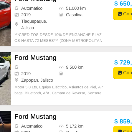
$ 650
Automático
51,000 km
Cont
2019
Gasolina
Tlaquepaque,
Jalisco
***CREDITOS DESDE 10% DE ENGANCHE PLAZ
OS HASTA 72 MESES*** (ZONA METROPOLITAN
A DE GUADALAJARA) Presentamos el icónico Ford
Mustang 2019, c
Ford Mustang
$ 729
9,500 km
Cont
2019
Zapopan, Jalisco
Motor 5.0 Lts, Equipo Eléctrico, Asientos de Piel, Air
bags, Bluetooth, A/A, Camara de Reversa, Sensore
s. 1 Dueño 1 Factura. Tomamos vehícu
Ford Mustang
$ 859
Automático
5,172 km
Cont