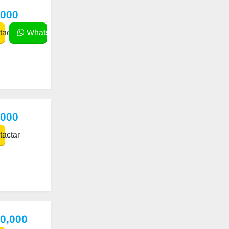
,000
actar
WhatsApp
,000
actar
00,000