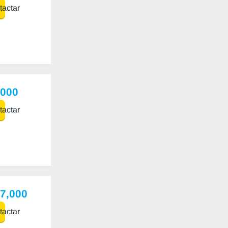
actar
,000
actar
97,000
actar