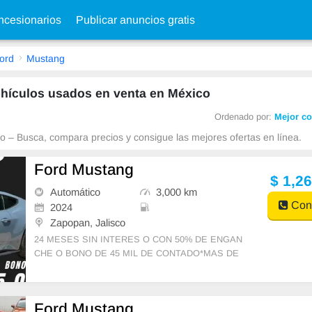
cesionarios
Publicar anuncios gratis
ord
Mustang
hículos usados en venta en México
Ordenado por:
Mejor co
 – Busca, compara precios y consigue las mejores ofertas en línea.
Ford Mustang
$ 1,2
Automático
3,000 km
Cont
2024
Zapopan, Jalisco
24 MESES SIN INTERES O CON 50% DE ENGAN
CHE O BONO DE 45 MIL DE CONTADO*MAS DE
100 AUTOS EN INVENTARIO A CREDITO, Y PRE
CIO DE CONTADO CON LAS
Ford Mustang