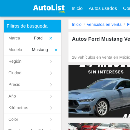
Inicio
Autos usados
Con
Inicio
Vehículos en venta
F
Filtros de búsqueda
Marca
Ford
Autos Ford Mustang Ve
Modelo
Mustang
18
vehículos en venta en México
Región
Ciudad
Precio
Año
Kilómetros
Color