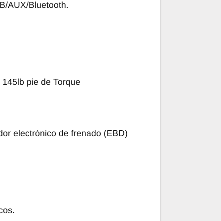
B/AUX/Bluetooth.
 145lb pie de Torque
.
or electrónico de frenado (EBD)
cos.