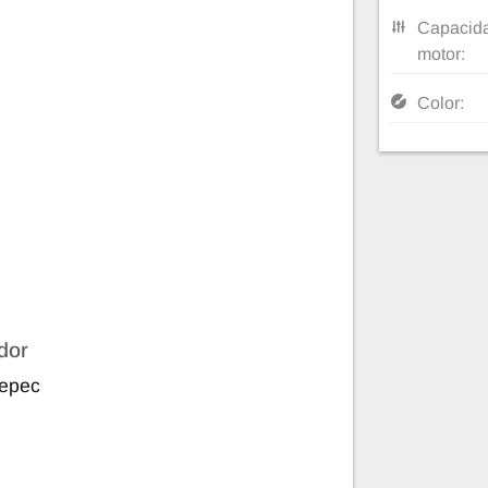
Capacida
motor:
Color:
dor
epec