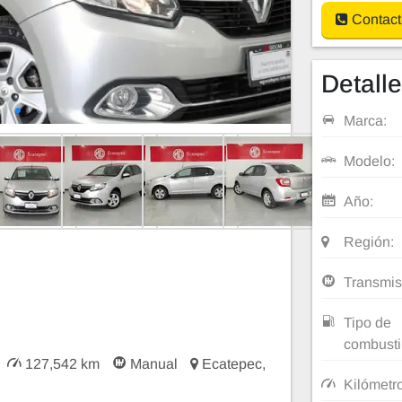
Contact
Detall
Marca:
Modelo:
Año:
Región:
Transmis
Tipo de
combusti
127,542 km
Manual
Ecatepec,
Kilómetr