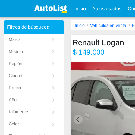
Inicio
Autos usados
Con
Inicio
Vehículos en venta
E
Filtros de búsqueda
Marca
Renault Logan
$ 149,000
Modelo
Región
Ciudad
Precio
Año
Kilómetros
Color