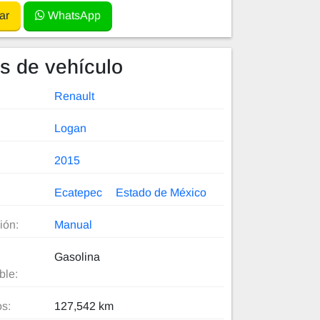
ar
WhatsApp
es de vehículo
Renault
Logan
2015
Ecatepec
Estado de México
ión:
Manual
Gasolina
ble:
os:
127,542 km