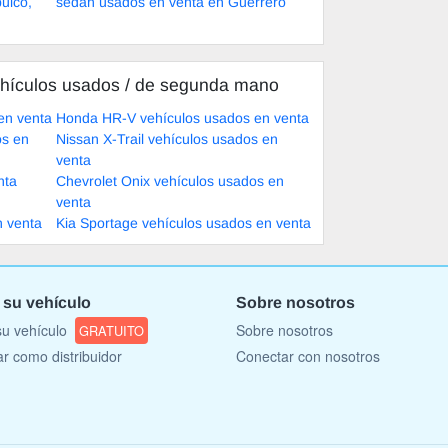
ulco,
sedán usados en venta en Guerrero
hículos usados ​​/ de segunda mano
en venta
Honda HR-V vehículos usados en venta
os en
Nissan X-Trail vehículos usados en
venta
nta
Chevrolet Onix vehículos usados en
venta
n venta
Kia Sportage vehículos usados en venta
 su vehículo
Sobre nosotros
u vehículo
Sobre nosotros
GRATUITO
ar como distribuidor
Conectar con nosotros