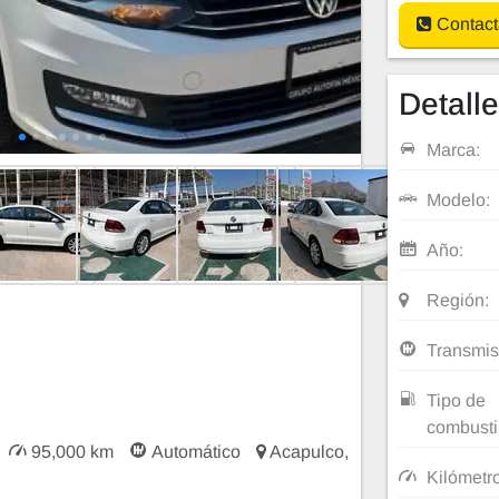
Contact
Detall
Marca:
Modelo:
Año:
Región:
Transmis
Tipo de
combusti
95,000 km
Automático
Acapulco,
Kilómetr