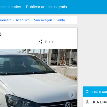
cesionarios
Publicar anuncios gratis
uerrero
Acapulco
Volkswagen
Vento
o
Share
Conectar co
KIA DI