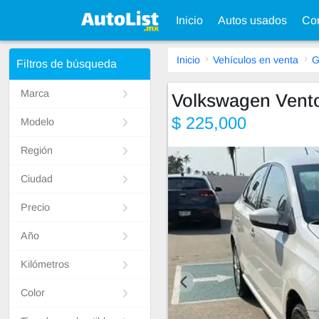
Inicio
Autos usados
Con
Inicio
Vehículos en venta
G
Filtros de búsqueda
Marca
Volkswagen Vent
$ 225,000
Modelo
Región
Ciudad
Precio
Año
Kilómetros
Color