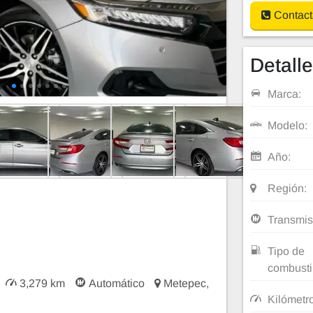
Contact
Detall
Marca:
Modelo:
Año:
Región:
Transmis
Tipo de
combusti
3,279 km
Automático
Metepec,
Kilómetr