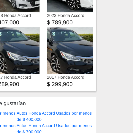
18 Honda Accord
2023 Honda Accord
407,000
$ 789,900
17 Honda Accord
2017 Honda Accord
289,900
$ 299,900
e gustarían
or menos
Autos Honda Accord Usados por menos
de $ 400,000
or menos
Autos Honda Accord Usados por menos
de $ 700,000