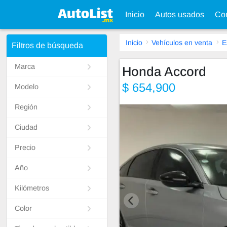
Inicio
Autos usados
Con
Inicio
Vehículos en venta
E
Filtros de búsqueda
Marca
Honda Accord
$ 654,900
Modelo
Región
Ciudad
Precio
Año
Kilómetros
Color