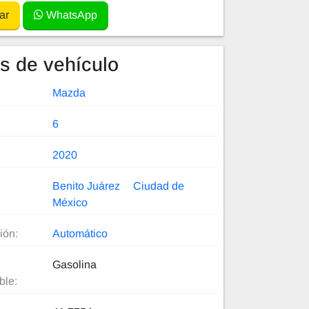
ar
WhatsApp
es de vehículo
Mazda
6
2020
Benito Juárez
Ciudad de
México
ión:
Automático
Gasolina
ble: