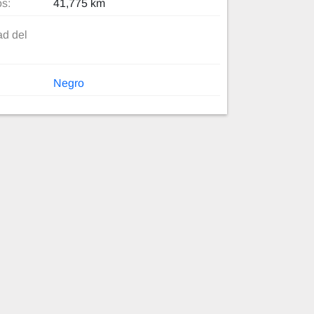
os:
41,775 km
d del
Negro