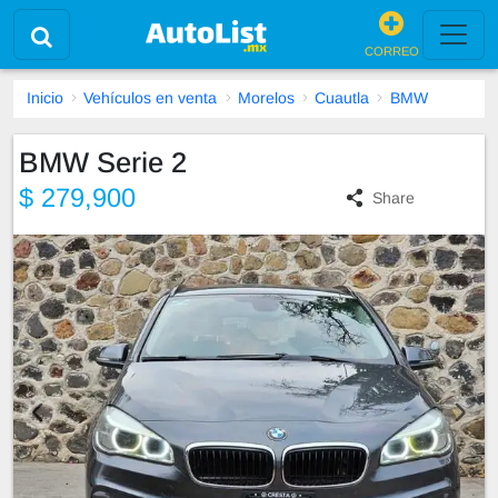
CORREO
Inicio
Vehículos en venta
Morelos
Cuautla
BMW
BMW Serie 2
$ 279,900
Share