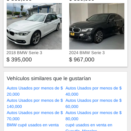
2018 BMW Serie 3
2024 BMW Serie 3
$ 395,000
$ 967,000
Vehículos similares que le gustarían
Autos Usados por menos de $
Autos Usados por menos de $
20,000
40,000
Autos Usados por menos de $
Autos Usados por menos de $
140,000
60,000
Autos Usados por menos de $
Autos Usados por menos de $
70,000
80,000
BMW cupé usados en venta
cupé usados en venta en
Cuautla, Morelos