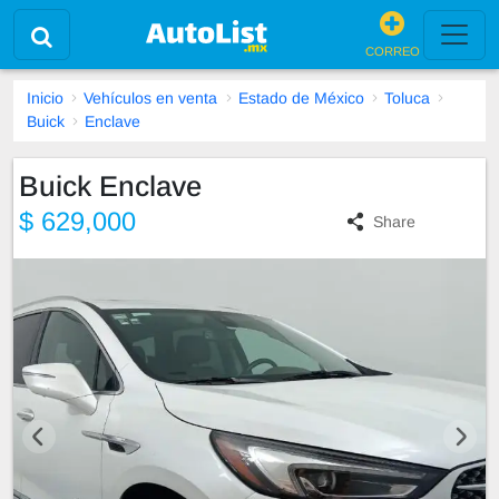
CORREO
Inicio
Vehículos en venta
Estado de México
Toluca
Buick
Enclave
Buick Enclave
$ 629,000
Share