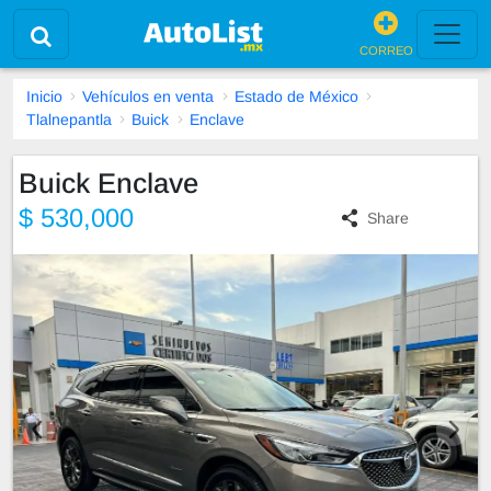
CORREO
Inicio
Vehículos en venta
Estado de México
Tlalnepantla
Buick
Enclave
Buick Enclave
$ 530,000
Share