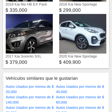
2018 Kia Rio HB EX Pack
2018 Kia New Sportage
$ 335,000
$ 299,000
2017 Kia Sorento SXL
2020 Kia New Sportage
$ 379,000
$ 409,900
Vehículos similares que le gustarían
Autos Usados por menos de $
Autos Usados por menos de $
20,000
40,000
Autos Usados por menos de $
Autos Usados por menos de $
140,000
60,000
Autos Usados por menos de $
Autos Usados por menos de $