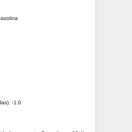
Gasolina
as): -1.0