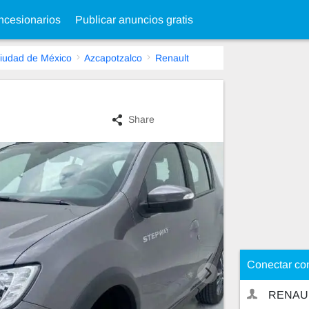
cesionarios
Publicar anuncios gratis
iudad de México
Azcapotzalco
Renault
Share
Conectar co
RENAU