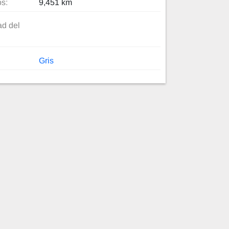
os:
9,451 km
d del
Gris