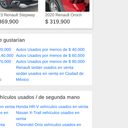
3 Renault Stepway
2020 Renault Oroch
369,900
$ 319,900
e gustarían
20,000
Autos Usados por menos de $ 40,000
140,000
Autos Usados por menos de $ 60,000
70,000
Autos Usados por menos de $ 80,000
Renault sedán usados en venta
sedán usados en venta en Ciudad de
o
México
hículos usados ​​/ de segunda mano
en venta
Honda HR-V vehículos usados en venta
os en
Nissan X-Trail vehículos usados en
venta
nta
Chevrolet Onix vehículos usados en