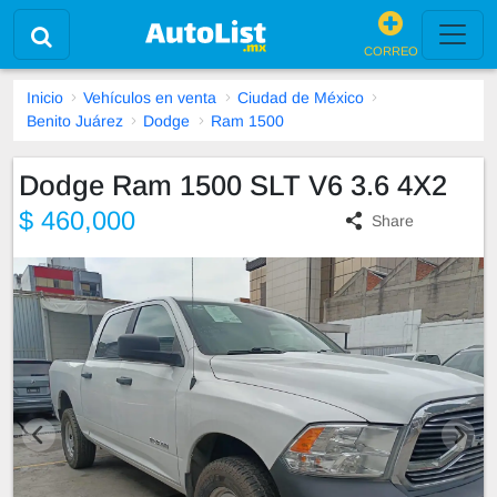
CORREO
Inicio
Vehículos en venta
Ciudad de México
Benito Juárez
Dodge
Ram 1500
Dodge Ram 1500 SLT V6 3.6 4X2
$ 460,000
Share