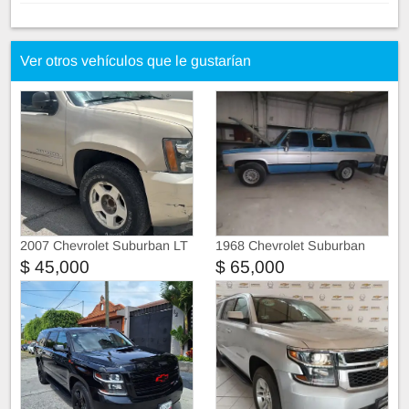
Ver otros vehículos que le gustarían
2007 Chevrolet Suburban LT
1968 Chevrolet Suburban
Transmisión reforzada
$ 45,000
$ 65,000