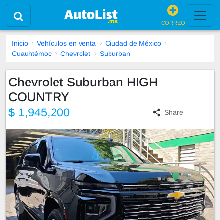
CORREO
Inicio
Vehículos en venta
Ciudad de México
Cuauhtémoc
Chevrolet
Suburban
Chevrolet Suburban HIGH
COUNTRY
$ 1,945,200
Share