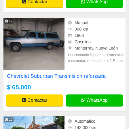
Contactar
WhatsApp
ocumentación en r
12
Manual
300 km
1968
Gasolina
Monterrey, Nuevo León
Funcionando 5 puertas Transmisió
n estándar, reforzada 4 x 2 En exc
elentes condiciones Llantas Micheli
n R16 Nacionalizada con placas de
Chevrolet Suburban Transmisión reforzada
Nuevo León dadas de baja, Con tir
ón con tanque de gas / gasolina S
$ 65,000
olo información por WhatsApp
Contactar
WhatsApp
10
Automático
148,000 km