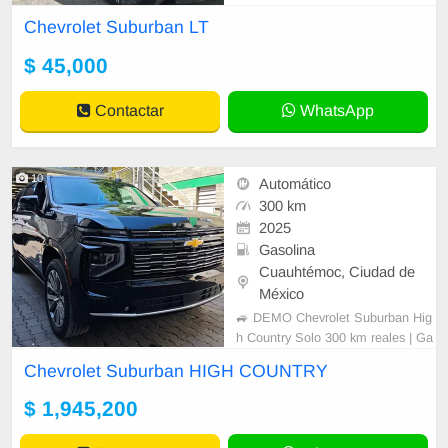
Chevrolet Suburban LT
$ 45,000
Contactar
WhatsApp
10
Automático
300 km
2025
Gasolina
Cuauhtémoc, Ciudad de
México
🚙 DEMO Chevrolet Suburban Hig
h Country Solo 300 km reales | Ga
rantía de fábrica Unidad demo de
Chevrolet Suburban HIGH COUNTRY
agencia, practicamente nueva. Ver
sión High Country (tope de gama) ,
$ 1,945,200
en estado impecable, sin desgast
e, sin uso comercial. Facturable, d