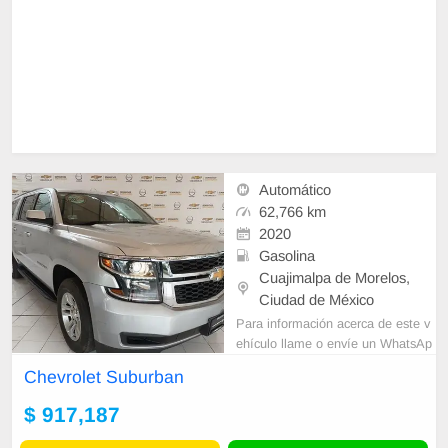
Automático
62,766 km
2020
Gasolina
Cuajimalpa de Morelos,
Ciudad de México
Para información acerca de este v
ehículo llame o envíe un WhatsAp
p con sus datos correctos al númer
Chevrolet Suburban
o de contacto y un Asesor de Vent
as le
$ 917,187