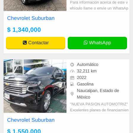
Para información acerca de este v
ehículo llame o envíe un WhatsAp
p con sus datos correctos al númer
Chevrolet Suburban
o de contacto y un Asesor de Vent
as le
$ 1,340,000
Contactar
WhatsApp
Automático
32,211 km
2022
Gasolina
Naucalpan, Estado de
México
"NUEVA PASION AUTOMOTRIZ"
Excelentes planes de financiamien
to Tomamos autos a cuenta Requi
Chevrolet Suburban
sitos mínimos Somos agencia de a
utos Agenda una
$ 1,550,000