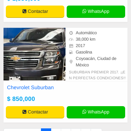
Contactar
WhatsApp
Automático
38,000 km
2017
Gasolina
Coyoacán, Ciudad de
México
SUBURBAN PREMIER 2017. ¡¡E
N PERFECTAS CONDICIONES!!
CON BLINDAJE NIVEL CEN-BR4.
Chevrolet Suburban
MAXIMA PROTECCION CONTRA
VIOLENCIA URBANA TODO PAG
$ 850,000
ADO HASTA
Contactar
WhatsApp