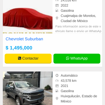
24,016 km
2022
Gasolina
Cuajimalpa de Morelos,
Ciudad de México
Para información acerca de este v
ehículo llame o envíe un WhatsAp
p con sus datos correctos al númer
Chevrolet Suburban
o de contacto y un Asesor de Vent
as le
$ 1,495,000
Contactar
WhatsApp
Automático
43,578 km
2021
Gasolina
Huixquilucán, Estado de
México