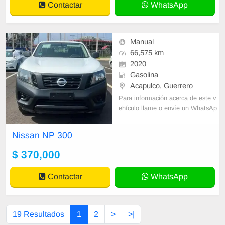
Contactar
WhatsApp
Manual
66,575 km
2020
Gasolina
Acapulco, Guerrero
Para información acerca de este v
ehículo llame o envíe un WhatsAp
p con sus datos correctos al númer
o de contacto y un Asesor de Vent
Nissan NP 300
as le
$ 370,000
Contactar
WhatsApp
19 Resultados
1
2
>
>|