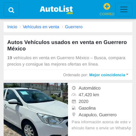
CORREO
Inicio
Vehículos en venta
Guerrero
Autos Vehículos usados en venta en Guerrero
México
19
vehículos en venta en Guerrero México – Busca, compara
precios y consigue las mejores ofertas en línea.
Ordenado por:
Mejor coincidencia
Automático
47,420 km
2020
Gasolina
Acapulco, Guerrero
Para información acerca de este v
ehículo llame o envíe un WhatsAp
p con sus datos correctos al númer