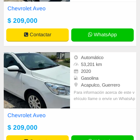
o de contacto y un Asesor de Vent
Chevrolet Aveo
as le
$ 209,000
Contactar
WhatsApp
Automático
53,201 km
2020
Gasolina
Acapulco, Guerrero
Para información acerca de este v
ehículo llame o envíe un WhatsAp
p con sus datos correctos al númer
o de contacto y un Asesor de Vent
Chevrolet Aveo
as le
$ 209,000