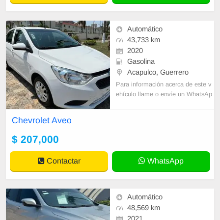
Automático
43,733 km
2020
Gasolina
Acapulco, Guerrero
Para información acerca de este v
ehículo llame o envíe un WhatsAp
p con sus datos correctos al númer
o de contacto y un Asesor de Vent
Chevrolet Aveo
as le
$ 207,000
Contactar
WhatsApp
Automático
48,569 km
2021