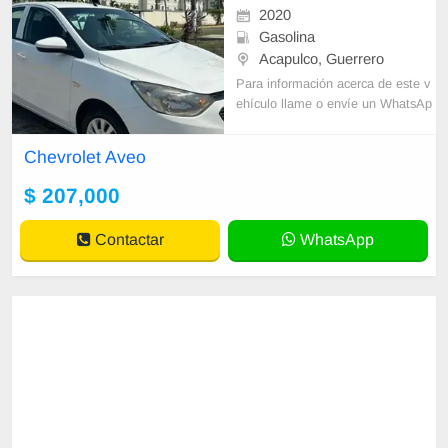
2020
Gasolina
Acapulco, Guerrero
Para información acerca de este v
ehículo llame o envíe un WhatsAp
p con sus datos correctos al númer
o de contacto y un Asesor de Vent
Chevrolet Aveo
as le
$ 207,000
Contactar
WhatsApp