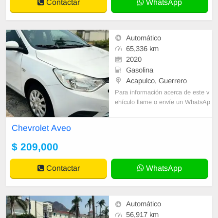
Contactar
WhatsApp
Automático
65,336 km
2020
Gasolina
Acapulco, Guerrero
Para información acerca de este v
ehículo llame o envíe un WhatsAp
p con sus datos correctos al númer
o de contacto y un Asesor de Vent
Chevrolet Aveo
as le
$ 209,000
Contactar
WhatsApp
Automático
56,917 km