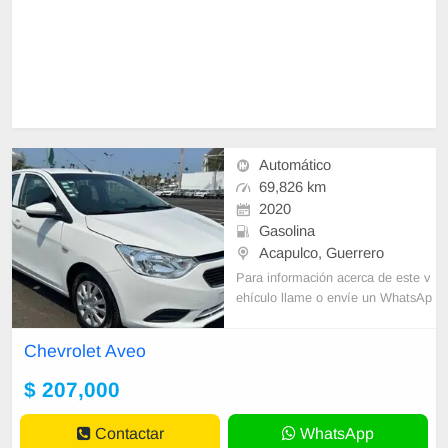
Automático
69,826 km
2020
Gasolina
Acapulco, Guerrero
Para información acerca de este v
ehículo llame o envíe un WhatsAp
p con sus datos correctos al númer
o de contacto y un Asesor de Vent
Chevrolet Aveo
as le
$ 207,000
Contactar
WhatsApp