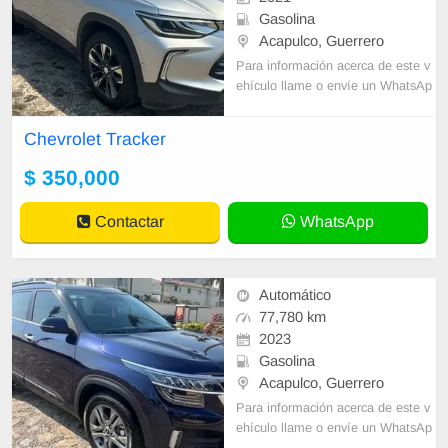
Gasolina
Acapulco, Guerrero
Para información acerca de este v
ehículo llame o envíe un WhatsAp
p con sus datos correctos al númer
o de contacto y un Asesor de Vent
Chevrolet Tracker
as le
$ 350,000
Contactar
WhatsApp
Automático
77,780 km
2023
Gasolina
Acapulco, Guerrero
Para información acerca de este v
ehículo llame o envíe un WhatsAp
p con sus datos correctos al númer