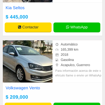
o de contacto y un Asesor de Vent
Kia Seltos
as le
$ 445,000
Contactar
WhatsApp
Automático
165,399 km
2018
Gasolina
Acapulco, Guerrero
Para información acerca de este v
ehículo llame o envíe un WhatsAp
p con sus datos correctos al númer
o de contacto y un Asesor de Vent
Volkswagen Vento
as le
$ 209,000