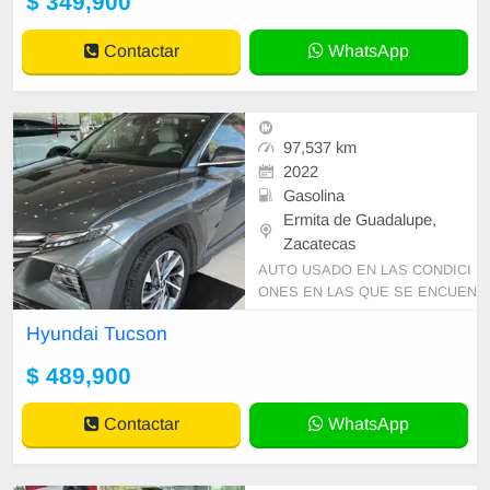
$ 349,900
Contactar
WhatsApp
97,537 km
2022
Gasolina
Ermita de Guadalupe,
Zacatecas
AUTO USADO EN LAS CONDICI
ONES EN LAS QUE SE ENCUEN
TRA PRECIO SUJETO A CAMBI
Hyundai Tucson
O SIN PREVIO AVISO Y DISPON
IBILIDAD DE INVENTARIO
$ 489,900
Contactar
WhatsApp