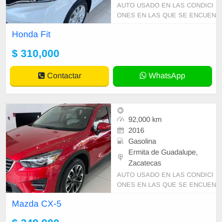
AUTO USADO EN LAS CONDICI
ONES EN LAS QUE SE ENCUEN
TRA PRECIO SUJETO A CAMBI
Honda Fit
O SIN PREVIO AVISO Y DISPON
IBILIDAD DE INVENTARIO
$ 310,000
Contactar
WhatsApp
92,000 km
2016
Gasolina
Ermita de Guadalupe,
Zacatecas
AUTO USADO EN LAS CONDICI
ONES EN LAS QUE SE ENCUEN
TRA PRECIO SUJETO A CAMBI
Mazda CX-5
O SIN PREVIO AVISO Y DISPON
IBILIDAD DE INVENTARIO