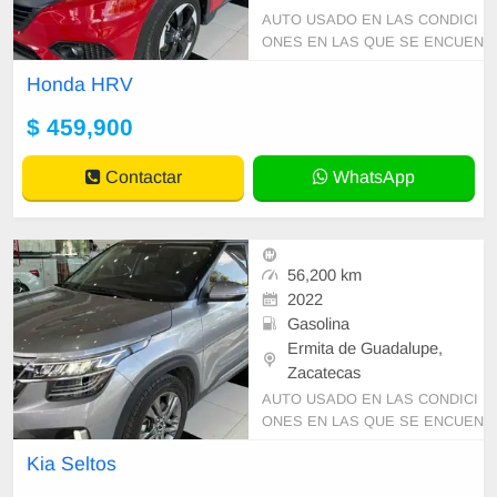
AUTO USADO EN LAS CONDICI
ONES EN LAS QUE SE ENCUEN
TRA PRECIO SUJETO A CAMBI
Honda HRV
O SIN PREVIO AVISO Y DISPON
IBILIDAD DE INVENTARIO
$ 459,900
Contactar
WhatsApp
56,200 km
2022
Gasolina
Ermita de Guadalupe,
Zacatecas
AUTO USADO EN LAS CONDICI
ONES EN LAS QUE SE ENCUEN
TRA PRECIO SUJETO A CAMBI
Kia Seltos
O SIN PREVIO AVISO Y DISPON
IBILIDAD DE INVENTARIO