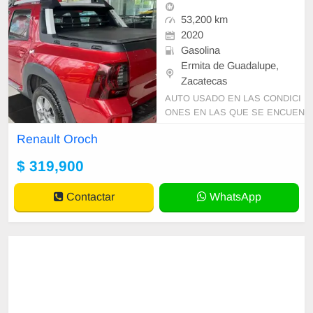
53,200 km
2020
Gasolina
Ermita de Guadalupe,
Zacatecas
AUTO USADO EN LAS CONDICI
ONES EN LAS QUE SE ENCUEN
TRA PRECIO SUJETO A CAMBI
Renault Oroch
O SIN PREVIO AVISO Y DISPON
IBILIDAD DE INVENTARIO
$ 319,900
Contactar
WhatsApp