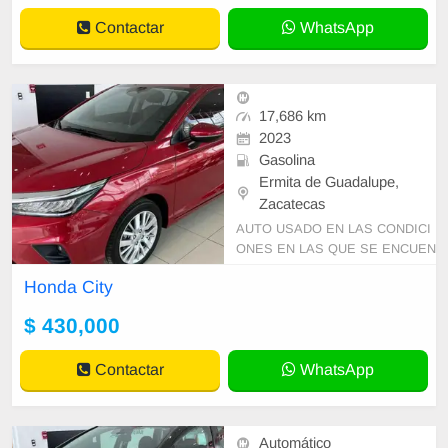
Contactar
WhatsApp
17,686 km
2023
Gasolina
Ermita de Guadalupe,
Zacatecas
AUTO USADO EN LAS CONDICI
ONES EN LAS QUE SE ENCUEN
TRA, CON GARANTIA DE PLANT
Honda City
A PRECIO SUJETO A CAMBIO S
IN PREVIO AVISO Y DISPONIBI
$ 430,000
LIDAD DE INV
Contactar
WhatsApp
Automático