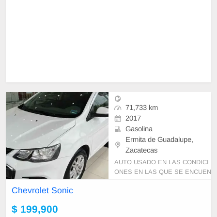
71,733 km
2017
Gasolina
Ermita de Guadalupe,
Zacatecas
AUTO USADO EN LAS CONDICI
ONES EN LAS QUE SE ENCUEN
TRA PRECIO SUJETO A CAMBI
Chevrolet Sonic
O SIN PREVIO AVISO Y DISPON
IBILIDAD DE INVENTARIO
$ 199,900