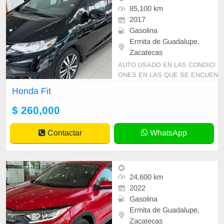
85,100 km
2017
Gasolina
Ermita de Guadalupe,
Zacatecas
AUTO USADO EN LAS CONDICI
ONES EN LAS QUE SE ENCUEN
TRA PRECIO SUJETO A CAMBI
Honda Fit
O SIN PREVIO AVISO Y DISPON
IBILIDAD DE INVENTARIO
$ 260,000
Contactar
WhatsApp
24,600 km
2022
Gasolina
Ermita de Guadalupe,
Zacatecas